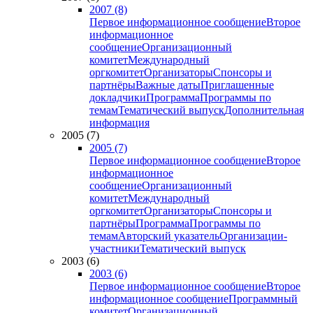
2007 (8)
Первое информационное сообщение
Второе
информационное
сообщение
Организационный
комитет
Международный
оргкомитет
Организаторы
Спонсоры и
партнёры
Важные даты
Приглашенные
докладчики
Программа
Программы по
темам
Тематический выпуск
Дополнительная
информация
2005 (7)
2005 (7)
Первое информационное сообщение
Второе
информационное
сообщение
Организационный
комитет
Международный
оргкомитет
Организаторы
Спонсоры и
партнёры
Программа
Программы по
темам
Авторский указатель
Организации-
участники
Тематический выпуск
2003 (6)
2003 (6)
Первое информационное сообщение
Второе
информационное сообщение
Программный
комитет
Организационный