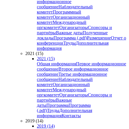
информационное
сообщение
Наблюдательный
комитет
Программный
комитет
Организационный
комитет
Международный
оргкомитет
Организаторы
Спонсоры и
партнёры
Важные даты
Полученные
доклады
Программа (.pdf)
Размещение
Отчет о
конференции
Труды
Дополнительная
информация
2021 (15)
2021 (15)
Общая информация
Первое информационное
сообщение
Второе информационное
сообщение
Третье информационное
сообщение
Наблюдательный
комитет
Организационный
комитет
Международный
оргкомитет
Организаторы
Спонсоры и
партнёры
Важные
даты
Программа
Программа
(.pdf)
Труды
Дополнительная
информация
Контакты
2019 (14)
2019 (14)