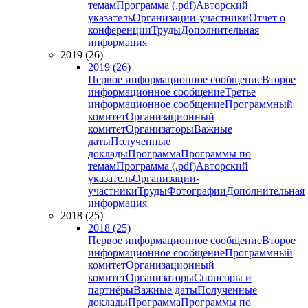
темам
Программа (.pdf)
Авторский
указатель
Организации-участники
Отчет о
конференции
Труды
Дополнительная
информация
2019 (26)
2019 (26)
Первое информационное сообщение
Второе
информационное сообщение
Третье
информационное сообщение
Программный
комитет
Организационный
комитет
Организаторы
Важные
даты
Полученные
доклады
Программа
Программы по
темам
Программа (.pdf)
Авторский
указатель
Организации-
участники
Труды
Фотографии
Дополнительная
информация
2018 (25)
2018 (25)
Первое информационное сообщение
Второе
информационное сообщение
Программный
комитет
Организационный
комитет
Организаторы
Спонсоры и
партнёры
Важные даты
Полученные
доклады
Программа
Программы по