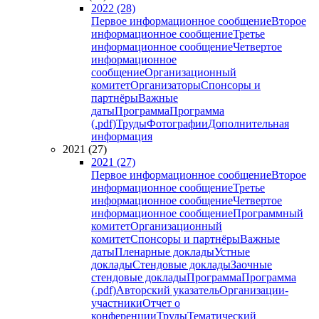
2022 (28)
Первое информационное сообщение
Второе
информационное сообщение
Третье
информационное сообщение
Четвертое
информационное
сообщение
Организационный
комитет
Организаторы
Спонсоры и
партнёры
Важные
даты
Программа
Программа
(.pdf)
Труды
Фотографии
Дополнительная
информация
2021 (27)
2021 (27)
Первое информационное сообщение
Второе
информационное сообщение
Третье
информационное сообщение
Четвертое
информационное сообщение
Программный
комитет
Организационный
комитет
Спонсоры и партнёры
Важные
даты
Пленарные доклады
Устные
доклады
Стендовые доклады
Заочные
стендовые доклады
Программа
Программа
(.pdf)
Авторский указатель
Организации-
участники
Отчет о
конференции
Труды
Тематический