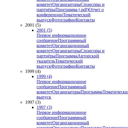
комитет
Организаторы
Спонсоры и
партнёры
Программа (.pdf)
Отчет о
конференции
Тематический
выпуск
Фотографии
Контакты
2001 (5)
2001 (5)
Первое информационное
сообщение
Программный
комитет
Организационный
комитет
Организаторы
Спонсоры и
партнёры
Программа
Авторский
указатель
Тематический
выпуск
Фотографии
Контакты
1999 (4)
1999 (4)
Первое информационное
сообщение
Программный
комитет
Организаторы
Программа
Тематически
выпуск
1997 (3)
1997 (3)
Первое информационное
сообщение
Программный
комитет
Организационный
комитет
Организаторы
Программа
Тематически