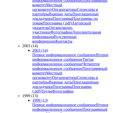
информационное сообщение
Программный
комитет
Местный
оргкомитет
Организаторы
Спонсоры и
партнёры
Важные даты
Приглашенные
докладчики
Программа
Программы по
темам
Программа (.pdf)
Авторский
указатель
Организации-
участники
Фотографии
Дополнительная
информация
Родственные
конференции
Контакты
2003 (14)
2003 (14)
Первое информационное сообщение
Второе
информационное сообщение
Третье
информационное сообщение
Четвертое
информационное сообщение
Программный
комитет
Местный
оргкомитет
Организаторы
Спонсоры и
партнёры
Важные даты
Приглашенные
докладчики
Программа
Программа
(.pdf)
Труды
Фотографии
1999 (13)
1999 (13)
Первое информационное сообщение
Второе
информационное сообщение
Программный