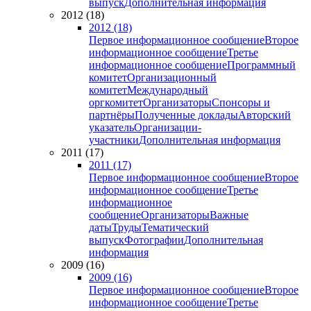
выпуск
Дополнительная информация
2012 (18)
2012 (18)
Первое информационное сообщение
Второе
информационное сообщение
Третье
информационное сообщение
Программный
комитет
Организационный
комитет
Международный
оргкомитет
Организаторы
Спонсоры и
партнёры
Полученные доклады
Авторский
указатель
Организации-
участники
Дополнительная информация
2011 (17)
2011 (17)
Первое информационное сообщение
Второе
информационное сообщение
Третье
информационное
сообщение
Организаторы
Важные
даты
Труды
Тематический
выпуск
Фотографии
Дополнительная
информация
2009 (16)
2009 (16)
Первое информационное сообщение
Второе
информационное сообщение
Третье