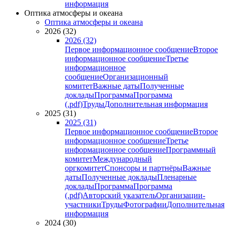
информация
Оптика атмосферы и океана
Оптика атмосферы и океана
2026 (32)
2026 (32)
Первое информационное сообщение
Второе
информационное сообщение
Третье
информационное
сообщение
Организационный
комитет
Важные даты
Полученные
доклады
Программа
Программа
(.pdf)
Труды
Дополнительная информация
2025 (31)
2025 (31)
Первое информационное сообщение
Второе
информационное сообщение
Третье
информационное сообщение
Программный
комитет
Международный
оргкомитет
Спонсоры и партнёры
Важные
даты
Полученные доклады
Пленарные
доклады
Программа
Программа
(.pdf)
Авторский указатель
Организации-
участники
Труды
Фотографии
Дополнительная
информация
2024 (30)