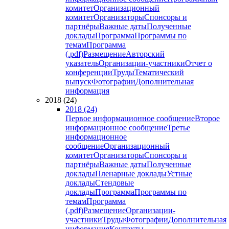
комитет
Организационный
комитет
Организаторы
Спонсоры и
партнёры
Важные даты
Полученные
доклады
Программа
Программы по
темам
Программа
(.pdf)
Размещение
Авторский
указатель
Организации-участники
Отчет о
конференции
Труды
Тематический
выпуск
Фотографии
Дополнительная
информация
2018 (24)
2018 (24)
Первое информационное сообщение
Второе
информационное сообщение
Третье
информационное
сообщение
Организационный
комитет
Организаторы
Спонсоры и
партнёры
Важные даты
Полученные
доклады
Пленарные доклады
Устные
доклады
Стендовые
доклады
Программа
Программы по
темам
Программа
(.pdf)
Размещение
Организации-
участники
Труды
Фотографии
Дополнительная
информация
Контакты