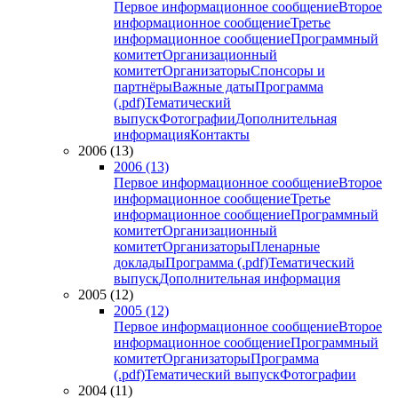
Первое информационное сообщение
Второе
информационное сообщение
Третье
информационное сообщение
Программный
комитет
Организационный
комитет
Организаторы
Спонсоры и
партнёры
Важные даты
Программа
(.pdf)
Тематический
выпуск
Фотографии
Дополнительная
информация
Контакты
2006 (13)
2006 (13)
Первое информационное сообщение
Второе
информационное сообщение
Третье
информационное сообщение
Программный
комитет
Организационный
комитет
Организаторы
Пленарные
доклады
Программа (.pdf)
Тематический
выпуск
Дополнительная информация
2005 (12)
2005 (12)
Первое информационное сообщение
Второе
информационное сообщение
Программный
комитет
Организаторы
Программа
(.pdf)
Тематический выпуск
Фотографии
2004 (11)