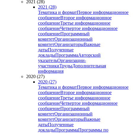
2021 (28)
2021 (28)
Тематика и формат
Первое информационное
сообщение
Второе информационное
сообщение
Третье информационное
сообщение
Четвертое информационное
сообщение
Программный
комитет
Организационный
комитет
Организаторы
Важные
даты
Полученные
доклады
Программа
Авторский
указатель
Организации-
участники
Труды
Дополнительная
информация
2020 (27)
2020 (27)
Тематика и формат
Первое информационное
сообщение
Второе информационное
сообщение
Третье информационное
сообщение
Четвертое информационное
сообщение
Программный
комитет
Организационный
комитет
Организаторы
Важные
даты
Полученные
доклады
Программа
Программы по