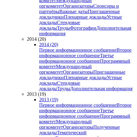
комитет
Международный
оргкомитет
Организаторы
Спонсоры и
партнёры
Важные даты
Приглашенные
докладчики
Пленарные доклады
Устные
доклады
Стендовые
доклады
Труды
Фотографии
Дополнительная
информация
2014 (20)
2014 (20)
Первое информационное сообщение
Второе
информационное сообщение
Третье
информационное сообщение
Программный
комитет
Международный
оргкомитет
Организаторы
Приглашенные
докладчики
Пленарные доклады
Устные
доклады
Стендовые
доклады
Труды
Дополнительная информация
2013 (19)
2013 (19)
Первое информационное сообщение
Второе
информационное сообщение
Третье
информационное сообщение
Программный
комитет
Международный
оргкомитет
Организаторы
Полученные
доклады
Тематический