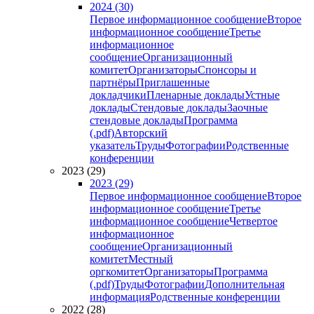
2024 (30)
Первое информационное сообщение
Второе
информационное сообщение
Третье
информационное
сообщение
Организационный
комитет
Организаторы
Спонсоры и
партнёры
Приглашенные
докладчики
Пленарные доклады
Устные
доклады
Стендовые доклады
Заочные
стендовые доклады
Программа
(.pdf)
Авторский
указатель
Труды
Фотографии
Родственные
конференции
2023 (29)
2023 (29)
Первое информационное сообщение
Второе
информационное сообщение
Третье
информационное сообщение
Четвертое
информационное
сообщение
Организационный
комитет
Местный
оргкомитет
Организаторы
Программа
(.pdf)
Труды
Фотографии
Дополнительная
информация
Родственные конференции
2022 (28)