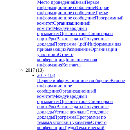
Место проведения
Визы
Первое
информационное сообщение
Второе
информационное сообщение
Третье
информационное сообщение
Программный
комитет
Организационный
комитет
Международный
оргкомитет
Организаторы
Спонсоры и
партнёры
Важные даты
Полученные
доклады
Программа (.pdf)
Информация для
прибывающих
Размещение
Организации-
участники
Отчет о
конференции
Дополнительная
информация
Контакты
2017 (13)
2017 (13)
Первое информационное сообщение
Второе
информационное
сообщение
Организационный
комитет
Международный
оргкомитет
Организаторы
Спонсоры и
партнёры
Важные даты
Полученные
доклады
Устные доклады
Стендовые
доклады
Программа
Программы по
темам
Авторский указатель
Отчет о
конференции
Труды
Тематический