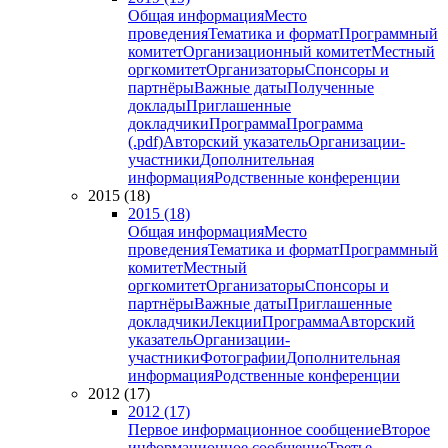
Общая информация
Место
проведения
Тематика и формат
Программный
комитет
Организационный комитет
Местный
оргкомитет
Организаторы
Спонсоры и
партнёры
Важные даты
Полученные
доклады
Приглашенные
докладчики
Программа
Программа
(.pdf)
Авторский указатель
Организации-
участники
Дополнительная
информация
Родственные конференции
2015 (18)
2015 (18)
Общая информация
Место
проведения
Тематика и формат
Программный
комитет
Местный
оргкомитет
Организаторы
Спонсоры и
партнёры
Важные даты
Приглашенные
докладчики
Лекции
Программа
Авторский
указатель
Организации-
участники
Фотографии
Дополнительная
информация
Родственные конференции
2012 (17)
2012 (17)
Первое информационное сообщение
Второе
информационное сообщение
Третье