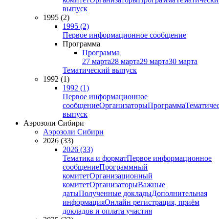
выпуск
1995 (2)
1995 (2)
Первое информационное сообщение
Программа
Программа
27 марта
28 марта
29 марта
30 марта
Тематический выпуск
1992 (1)
1992 (1)
Первое информационное
сообщение
Организаторы
Программа
Тематиче
выпуск
Аэрозоли Сибири
Аэрозоли Сибири
2026 (33)
2026 (33)
Тематика и формат
Первое информационное
сообщение
Программный
комитет
Организационный
комитет
Организаторы
Важные
даты
Полученные доклады
Дополнительная
информация
Онлайн регистрация, приём
докладов и оплата участия