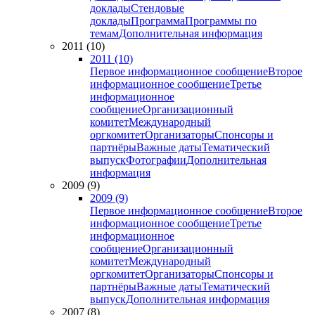
доклады
Стендовые
доклады
Программа
Программы по
темам
Дополнительная информация
2011 (10)
2011 (10)
Первое информационное сообщение
Второе
информационное сообщение
Третье
информационное
сообщение
Организационный
комитет
Международный
оргкомитет
Организаторы
Спонсоры и
партнёры
Важные даты
Тематический
выпуск
Фотографии
Дополнительная
информация
2009 (9)
2009 (9)
Первое информационное сообщение
Второе
информационное сообщение
Третье
информационное
сообщение
Организационный
комитет
Международный
оргкомитет
Организаторы
Спонсоры и
партнёры
Важные даты
Тематический
выпуск
Дополнительная информация
2007 (8)