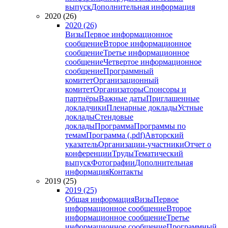
выпуск
Дополнительная информация
2020 (26)
2020 (26)
Визы
Первое информационное
сообщение
Второе информационное
сообщение
Третье информационное
сообщение
Четвертое информационное
сообщение
Программный
комитет
Организационный
комитет
Организаторы
Спонсоры и
партнёры
Важные даты
Приглашенные
докладчики
Пленарные доклады
Устные
доклады
Стендовые
доклады
Программа
Программы по
темам
Программа (.pdf)
Авторский
указатель
Организации-участники
Отчет о
конференции
Труды
Тематический
выпуск
Фотографии
Дополнительная
информация
Контакты
2019 (25)
2019 (25)
Общая информация
Визы
Первое
информационное сообщение
Второе
информационное сообщение
Третье
информационное сообщение
Программный