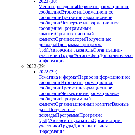
2023 (30)
Место проведения
Первое информационное
сообщение
Второе информационное
сообщение
Третье информационное
сообщение
Четвертое информационное
сообщение
Программный
комитет
Организационный
комитет
Организаторы
Полученные
доклады
Программа
Программа
(.pdf)
Авторский указатель
Организации-
участники
Труды
Фотографии
Дополнительная
информация
2022 (29)
2022 (29)
Тематика и формат
Первое информационное
сообщение
Второе информационное
сообщение
Третье информационное
сообщение
Четвертое информационное
сообщение
Программный
комитет
Организационный комитет
Важные
даты
Полученные
доклады
Программа
Программа
(.pdf)
Авторский указатель
Организации-
участники
Труды
Дополнительная
информация