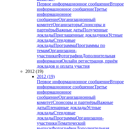
Первое информационное сообщение
Второе
информационное сообщение
Третье
информационное
сообщение
Организационный
комитет
Организаторы
Спонсоры и
партнёры
Важные даты
Полученные
доклады
Приглашенные докладчики
Устные
доклады
Стендовые
доклады
Программа
Программы по
темам
Организации-
участники
Фотографии
Дополнительная
информация
Онлайн регистрация, приём
докладов и оплата участия
2012 (19)
2012 (19)
Первое информационное сообщение
Второе
информационное сообщение
Третье
информационное
сообщение
Организационный
комитет
Спонсоры и партнёры
Важные
даты
Пленарные доклады
Устные
доклады
Стендовые
доклады
Программа
Организации-
участники
Тематический
выпуск
Фотографии
Дополнительная