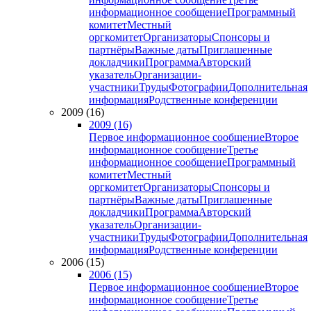
информационное сообщение
Программный
комитет
Местный
оргкомитет
Организаторы
Спонсоры и
партнёры
Важные даты
Приглашенные
докладчики
Программа
Авторский
указатель
Организации-
участники
Труды
Фотографии
Дополнительная
информация
Родственные конференции
2009 (16)
2009 (16)
Первое информационное сообщение
Второе
информационное сообщение
Третье
информационное сообщение
Программный
комитет
Местный
оргкомитет
Организаторы
Спонсоры и
партнёры
Важные даты
Приглашенные
докладчики
Программа
Авторский
указатель
Организации-
участники
Труды
Фотографии
Дополнительная
информация
Родственные конференции
2006 (15)
2006 (15)
Первое информационное сообщение
Второе
информационное сообщение
Третье