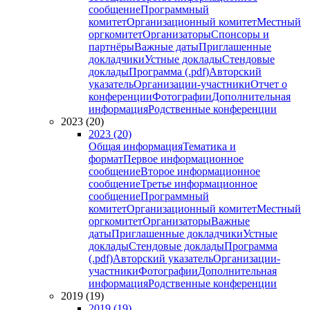
сообщение
Программный
комитет
Организационный комитет
Местный
оргкомитет
Организаторы
Спонсоры и
партнёры
Важные даты
Приглашенные
докладчики
Устные доклады
Стендовые
доклады
Программа (.pdf)
Авторский
указатель
Организации-участники
Отчет о
конференции
Фотографии
Дополнительная
информация
Родственные конференции
2023 (20)
2023 (20)
Общая информация
Тематика и
формат
Первое информационное
сообщение
Второе информационное
сообщение
Третье информационное
сообщение
Программный
комитет
Организационный комитет
Местный
оргкомитет
Организаторы
Важные
даты
Приглашенные докладчики
Устные
доклады
Стендовые доклады
Программа
(.pdf)
Авторский указатель
Организации-
участники
Фотографии
Дополнительная
информация
Родственные конференции
2019 (19)
2019 (19)