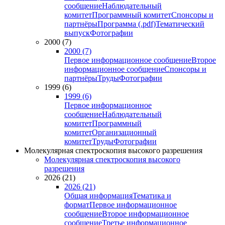
сообщение
Наблюдательный
комитет
Программный комитет
Спонсоры и
партнёры
Программа (.pdf)
Тематический
выпуск
Фотографии
2000 (7)
2000 (7)
Первое информационное сообщение
Второе
информационное сообщение
Спонсоры и
партнёры
Труды
Фотографии
1999 (6)
1999 (6)
Первое информационное
сообщение
Наблюдательный
комитет
Программный
комитет
Организационный
комитет
Труды
Фотографии
Молекулярная спектроскопия высокого разрешения
Молекулярная спектроскопия высокого
разрешения
2026 (21)
2026 (21)
Общая информация
Тематика и
формат
Первое информационное
сообщение
Второе информационное
сообщение
Третье информационное