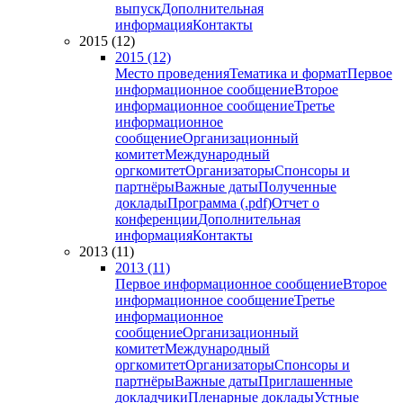
выпуск
Дополнительная
информация
Контакты
2015 (12)
2015 (12)
Место проведения
Тематика и формат
Первое
информационное сообщение
Второе
информационное сообщение
Третье
информационное
сообщение
Организационный
комитет
Международный
оргкомитет
Организаторы
Спонсоры и
партнёры
Важные даты
Полученные
доклады
Программа (.pdf)
Отчет о
конференции
Дополнительная
информация
Контакты
2013 (11)
2013 (11)
Первое информационное сообщение
Второе
информационное сообщение
Третье
информационное
сообщение
Организационный
комитет
Международный
оргкомитет
Организаторы
Спонсоры и
партнёры
Важные даты
Приглашенные
докладчики
Пленарные доклады
Устные