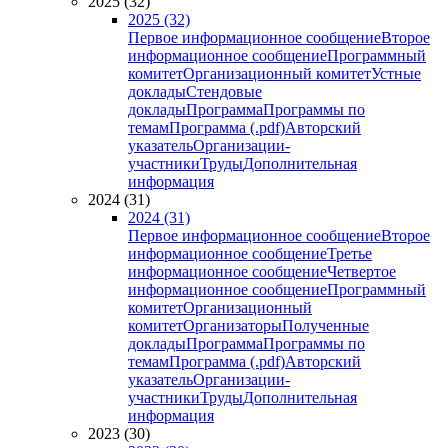
2025 (32)
2025 (32)
Первое информационное сообщение
Второе
информационное сообщение
Программный
комитет
Организационный комитет
Устные
доклады
Стендовые
доклады
Программа
Программы по
темам
Программа (.pdf)
Авторский
указатель
Организации-
участники
Труды
Дополнительная
информация
2024 (31)
2024 (31)
Первое информационное сообщение
Второе
информационное сообщение
Третье
информационное сообщение
Четвертое
информационное сообщение
Программный
комитет
Организационный
комитет
Организаторы
Полученные
доклады
Программа
Программы по
темам
Программа (.pdf)
Авторский
указатель
Организации-
участники
Труды
Дополнительная
информация
2023 (30)