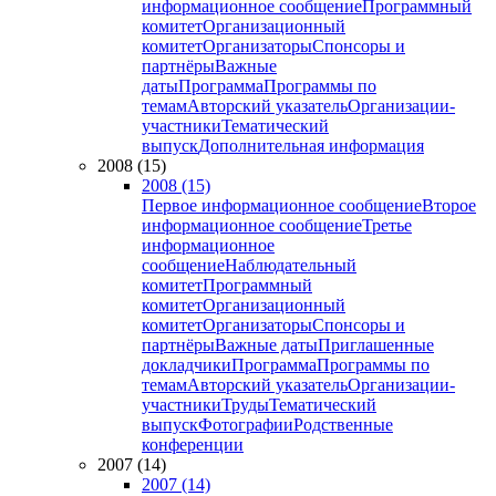
информационное сообщение
Программный
комитет
Организационный
комитет
Организаторы
Спонсоры и
партнёры
Важные
даты
Программа
Программы по
темам
Авторский указатель
Организации-
участники
Тематический
выпуск
Дополнительная информация
2008 (15)
2008 (15)
Первое информационное сообщение
Второе
информационное сообщение
Третье
информационное
сообщение
Наблюдательный
комитет
Программный
комитет
Организационный
комитет
Организаторы
Спонсоры и
партнёры
Важные даты
Приглашенные
докладчики
Программа
Программы по
темам
Авторский указатель
Организации-
участники
Труды
Тематический
выпуск
Фотографии
Родственные
конференции
2007 (14)
2007 (14)