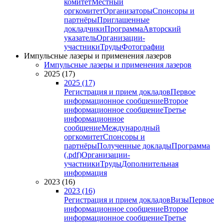
комитет
Местный
оргкомитет
Организаторы
Спонсоры и
партнёры
Приглашенные
докладчики
Программа
Авторский
указатель
Организации-
участники
Труды
Фотографии
Импульсные лазеры и применения лазеров
Импульсные лазеры и применения лазеров
2025 (17)
2025 (17)
Регистрация и прием докладов
Первое
информационное сообщение
Второе
информационное сообщение
Третье
информационное
сообщение
Международный
оргкомитет
Спонсоры и
партнёры
Полученные доклады
Программа
(.pdf)
Организации-
участники
Труды
Дополнительная
информация
2023 (16)
2023 (16)
Регистрация и прием докладов
Визы
Первое
информационное сообщение
Второе
информационное сообщение
Третье