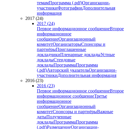
темам
Программа (.pdf)
Организации-
участники
Фотографии
Дополнительная
информация
2017 (24)
2017 (24)
Первое информационное сообщение
Второе
информационное
сообщение
Организационный
комитет
Организаторы
Спонсоры и
партнёры
Приглашенные
докладчики
Пленарные доклады
Устные
доклады
Стендовые
доклады
Программа
Программа
(.pdf)
Авторский указатель
Организации-
участники
Дополнительная информация
2016 (23)
2016 (23)
Первое информационное сообщение
Второе
информационное сообщение
Третье
информационное
сообщение
Организационный
комитет
Спонсоры и партнёры
Важные
даты
Полученные
доклады
Программа
Программа
(.pdf)
Размещение
Организации-