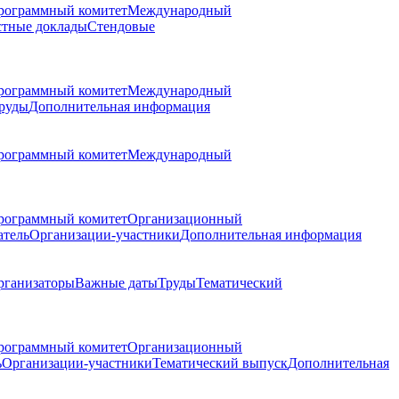
рограммный комитет
Международный
стные доклады
Стендовые
рограммный комитет
Международный
руды
Дополнительная информация
рограммный комитет
Международный
рограммный комитет
Организационный
атель
Организации-участники
Дополнительная информация
рганизаторы
Важные даты
Труды
Тематический
рограммный комитет
Организационный
ь
Организации-участники
Тематический выпуск
Дополнительная