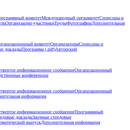
рограммный комитет
Международный оргкомитет
Спонсоры и
ель
Организации-участники
Труды
Фотографии
Дополнительная
рганизационный комитет
Организаторы
Спонсоры и
ые доклады
Программа (.pdf)
Авторский
етвертое информационное сообщение
Организационный
дственные конференции
етвертое информационное сообщение
Организационный
нительная информация
етвертое информационное сообщение
Программный
ндовые доклады
Заочные стендовые
ематический выпуск
Дополнительная информация