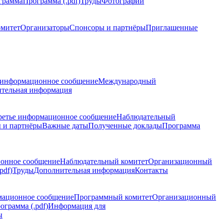
грамма
Программа (.pdf)
Труды
Фотографии
омитет
Организаторы
Спонсоры и партнёры
Приглашенные
 информационное сообщение
Международный
тельная информация
ретье информационное сообщение
Наблюдательный
 и партнёры
Важные даты
Полученные доклады
Программа
ионное сообщение
Наблюдательный комитет
Организационный
pdf)
Труды
Дополнительная информация
Контакты
мационное сообщение
Программный комитет
Организационный
ограмма (.pdf)
Информация для
ы