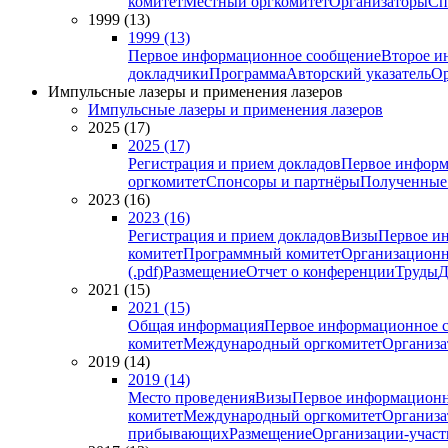
комитет
Местный оргкомитет
Организаторы
Сп
1999 (13)
1999 (13)
Первое информационное сообщение
Второе и
докладчики
Программа
Авторский указатель
Ор
Импульсные лазеры и применения лазеров
Импульсные лазеры и применения лазеров
2025 (17)
2025 (17)
Регистрация и прием докладов
Первое информ
оргкомитет
Спонсоры и партнёры
Полученные
2023 (16)
2023 (16)
Регистрация и прием докладов
Визы
Первое и
комитет
Программный комитет
Организационн
(.pdf)
Размещение
Отчет о конференции
Труды
Д
2021 (15)
2021 (15)
Общая информация
Первое информационное 
комитет
Международный оргкомитет
Организа
2019 (14)
2019 (14)
Место проведения
Визы
Первое информационн
комитет
Международный оргкомитет
Организа
прибывающих
Размещение
Организации-учас