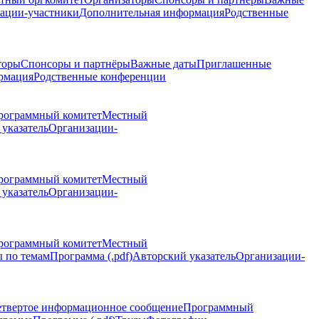
ации-участники
Дополнительная информация
Родственные
торы
Спонсоры и партнёры
Важные даты
Приглашенные
рмация
Родственные конференции
рограммный комитет
Местный
указатель
Организации-
рограммный комитет
Местный
указатель
Организации-
рограммный комитет
Местный
 по темам
Программа (.pdf)
Авторский указатель
Организации-
етвертое информационное сообщение
Программный