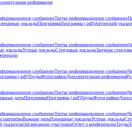
олнительная информация
нформационное сообщение
Третье информационное сообщение
П
ленарные доклады
Программа
Программа (.pdf)
Авторский указат
нформационное сообщение
Третье информационное сообщение
О
ые доклады
Устные доклады
Стендовые доклады
Заочные стендов
ференции
нформационное сообщение
Третье информационное сообщение
Ч
ограмма (.pdf)
Труды
Фотографии
Дополнительная информация
Ро
нформационное сообщение
Третье информационное сообщение
Ч
ажные даты
Программа
Программа (.pdf)
Труды
Фотографии
Допол
нформационное сообщение
Третье информационное сообщение
Ч
и партнёры
Важные даты
Пленарные доклады
Устные доклады
Сте
 указатель
Организации-участники
Отчет о конференции
Труды
Т