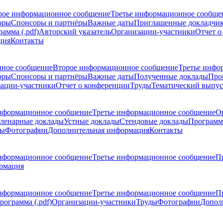
рое информационное сообщение
Третье информационное сообще
оры
Спонсоры и партнёры
Важные даты
Приглашенные докладчи
амма (.pdf)
Авторский указатель
Организации-участники
Отчет о
ция
Контакты
ное сообщение
Второе информационное сообщение
Третье инфо
оры
Спонсоры и партнёры
Важные даты
Полученные доклады
Про
ации-участники
Отчет о конференции
Труды
Тематический выпус
нформационное сообщение
Третье информационное сообщение
О
ленарные доклады
Устные доклады
Стендовые доклады
Программ
ды
Фотографии
Дополнительная информация
Контакты
нформационное сообщение
Третье информационное сообщение
П
рмация
нформационное сообщение
Третье информационное сообщение
П
рограмма (.pdf)
Организации-участники
Труды
Фотографии
Допол