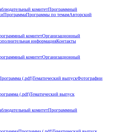
аблюдательный комитет
Программный
ки
Программа
Программы по темам
Авторский
рограммный комитет
Организационный
ополнительная информация
Контакты
рограммный комитет
Организационный
Программа (.pdf)
Тематический выпуск
Фотографии
ограмма (.pdf)
Тематический выпуск
аблюдательный комитет
Программный
рограмма
Программа (.pdf)
Тематический выпуск