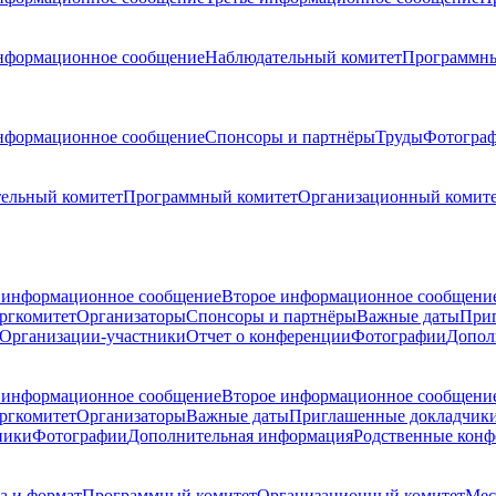
нформационное сообщение
Наблюдательный комитет
Программны
нформационное сообщение
Спонсоры и партнёры
Труды
Фотогра
ельный комитет
Программный комитет
Организационный комит
 информационное сообщение
Второе информационное сообщени
ргкомитет
Организаторы
Спонсоры и партнёры
Важные даты
При
Организации-участники
Отчет о конференции
Фотографии
Допол
 информационное сообщение
Второе информационное сообщени
ргкомитет
Организаторы
Важные даты
Приглашенные докладчик
ники
Фотографии
Дополнительная информация
Родственные кон
а и формат
Программный комитет
Организационный комитет
Мес