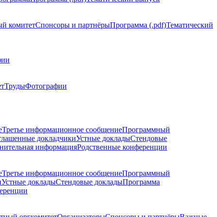
й комитет
Спонсоры и партнёры
Программа (.pdf)
Тематический
фии
ет
Труды
Фотографии
е
Третье информационное сообщение
Программный
глашенные докладчики
Устные доклады
Стендовые
нительная информация
Родственные конференции
е
Третье информационное сообщение
Программный
и
Устные доклады
Стендовые доклады
Программа
ференции
тный оргкомитет
Организаторы
Спонсоры и партнёры
Важные