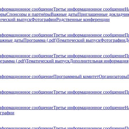
нформационное сообщение
Третье информационное сообщение
Н
оры
Спонсоры и партнёры
Важные даты
Приглашенные докладчи
ический выпуск
Фотографии
Родственные конференции
нформационное сообщение
Третье информационное сообщение
П
ажные даты
Программа (.pdf)
Тематический выпуск
Фотографии
Д
нформационное сообщение
Третье информационное сообщение
П
грамма (.pdf)
Тематический выпуск
Дополнительная информация
нформационное сообщение
Программный комитет
Организаторы
нформационное сообщение
Третье информационное сообщение
Пр
нформационное сообщение
Третье информационное сообщение
Н
графии
нформационное сообщение
Третье информационное сообщение
П