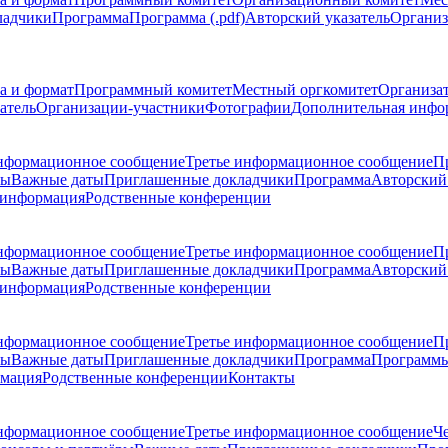
ладчики
Программа
Программа (.pdf)
Авторский указатель
Организ
а и формат
Программный комитет
Местный оргкомитет
Организа
атель
Организации-участники
Фотографии
Дополнительная инфо
нформационное сообщение
Третье информационное сообщение
П
ры
Важные даты
Приглашенные докладчики
Программа
Авторский 
 информация
Родственные конференции
нформационное сообщение
Третье информационное сообщение
П
ры
Важные даты
Приглашенные докладчики
Программа
Авторский 
 информация
Родственные конференции
нформационное сообщение
Третье информационное сообщение
П
ры
Важные даты
Приглашенные докладчики
Программа
Программы
рмация
Родственные конференции
Контакты
нформационное сообщение
Третье информационное сообщение
Ч