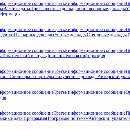
нформационное сообщение
Третье информационное сообщение
П
ры
Важные даты
Приглашенные докладчики
Пленарные доклады
У
нформация
нформационное сообщение
Третье информационное сообщение
П
адчики
Пленарные доклады
Устные доклады
Стендовые доклады
Т
нформационное сообщение
Третье информационное сообщение
П
ы
Тематический выпуск
Дополнительная информация
нформационное сообщение
Третье информационное сообщение
П
торы
Спонсоры и партнёры
Полученные доклады
Авторский указ
нформационное сообщение
Третье информационное сообщение
О
ция
нформационное сообщение
Третье информационное сообщение
П
ажные даты
Программа
Программы по темам
Авторский указател