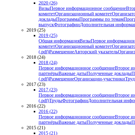
2020 (26)
Визы
Первое информационное сообщение
Вто
комитет
Организационный комитет
Организат
доклады
Программа
Программы по темам
Прогр
выпуск
Фотографии
Дополнительная информа
2019 (25)
2019 (25)
Общая информация
Визы
Первое информацион
комитет
Организационный комитет
Организат
(.pdf)
Размещение
Авторский указатель
Организ
2018 (24)
2018 (24)
Первое информационное сообщение
Второе и
партнёры
Важные даты
Полученные доклады
П
(.pdf)
Размещение
Организации-участники
Тру
2017 (23)
2017 (23)
Первое информационное сообщение
Второе и
(.pdf)
Труды
Фотографии
Дополнительная инфо
2016 (22)
2016 (22)
Первое информационное сообщение
Второе и
партнёры
Важные даты
Полученные доклады
П
2015 (21)
2015 (21)