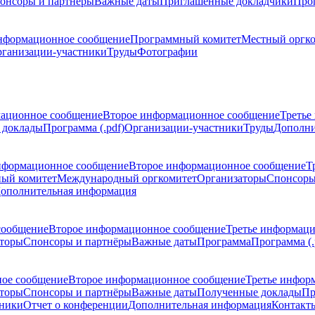
онсоры и партнёры
Важные даты
Приглашенные докладчики
Про
нформационное сообщение
Программный комитет
Местный оргк
ганизации-участники
Труды
Фотографии
ационное сообщение
Второе информационное сообщение
Третье
 доклады
Программа (.pdf)
Организации-участники
Труды
Дополни
нформационное сообщение
Второе информационное сообщение
Т
ый комитет
Международный оргкомитет
Организаторы
Спонсоры
ополнительная информация
сообщение
Второе информационное сообщение
Третье информац
торы
Спонсоры и партнёры
Важные даты
Программа
Программа (.
ое сообщение
Второе информационное сообщение
Третье инфор
торы
Спонсоры и партнёры
Важные даты
Полученные доклады
Пр
тники
Отчет о конференции
Дополнительная информация
Контакт