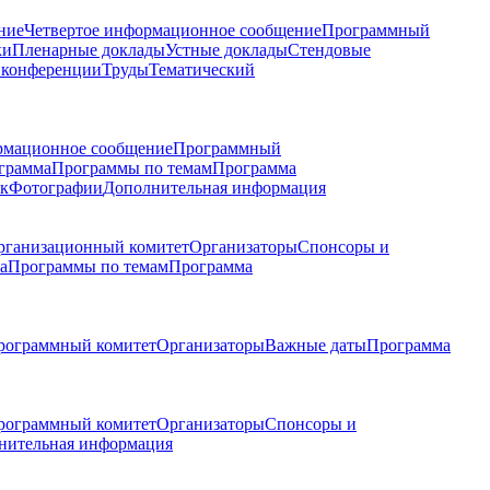
ние
Четвертое информационное сообщение
Программный
ки
Пленарные доклады
Устные доклады
Стендовые
 конференции
Труды
Тематический
рмационное сообщение
Программный
грамма
Программы по темам
Программа
к
Фотографии
Дополнительная информация
рганизационный комитет
Организаторы
Спонсоры и
а
Программы по темам
Программа
рограммный комитет
Организаторы
Важные даты
Программа
рограммный комитет
Организаторы
Спонсоры и
нительная информация