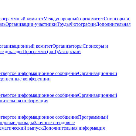
рограммный комитет
Международный оргкомитет
Спонсоры и
ель
Организации-участники
Труды
Фотографии
Дополнительная
рганизационный комитет
Организаторы
Спонсоры и
ые доклады
Программа (.pdf)
Авторский
етвертое информационное сообщение
Организационный
дственные конференции
етвертое информационное сообщение
Организационный
нительная информация
етвертое информационное сообщение
Программный
ндовые доклады
Заочные стендовые
ематический выпуск
Дополнительная информация