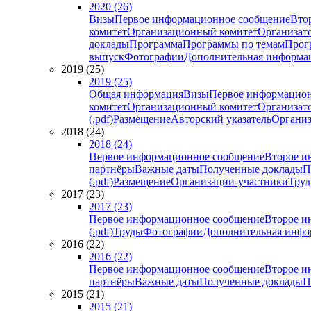
2020 (26)
Визы
Первое информационное сообщение
Вто
комитет
Организационный комитет
Организат
доклады
Программа
Программы по темам
Прогр
выпуск
Фотографии
Дополнительная информа
2019 (25)
2019 (25)
Общая информация
Визы
Первое информацион
комитет
Организационный комитет
Организат
(.pdf)
Размещение
Авторский указатель
Организ
2018 (24)
2018 (24)
Первое информационное сообщение
Второе и
партнёры
Важные даты
Полученные доклады
П
(.pdf)
Размещение
Организации-участники
Тру
2017 (23)
2017 (23)
Первое информационное сообщение
Второе и
(.pdf)
Труды
Фотографии
Дополнительная инфо
2016 (22)
2016 (22)
Первое информационное сообщение
Второе и
партнёры
Важные даты
Полученные доклады
П
2015 (21)
2015 (21)