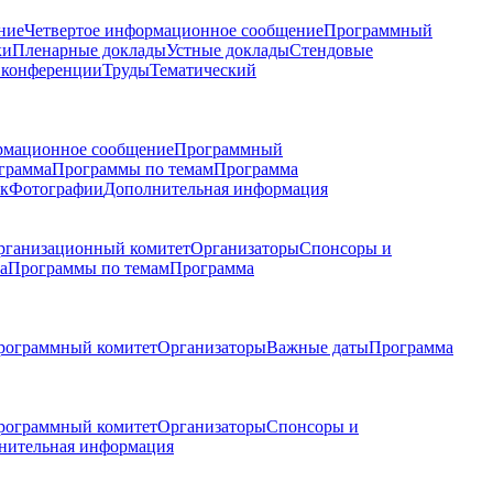
ние
Четвертое информационное сообщение
Программный
ки
Пленарные доклады
Устные доклады
Стендовые
 конференции
Труды
Тематический
рмационное сообщение
Программный
грамма
Программы по темам
Программа
к
Фотографии
Дополнительная информация
рганизационный комитет
Организаторы
Спонсоры и
а
Программы по темам
Программа
рограммный комитет
Организаторы
Важные даты
Программа
рограммный комитет
Организаторы
Спонсоры и
нительная информация