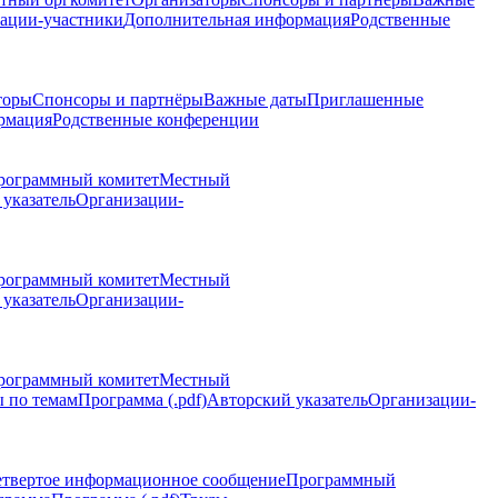
ации-участники
Дополнительная информация
Родственные
торы
Спонсоры и партнёры
Важные даты
Приглашенные
рмация
Родственные конференции
рограммный комитет
Местный
указатель
Организации-
рограммный комитет
Местный
указатель
Организации-
рограммный комитет
Местный
 по темам
Программа (.pdf)
Авторский указатель
Организации-
етвертое информационное сообщение
Программный