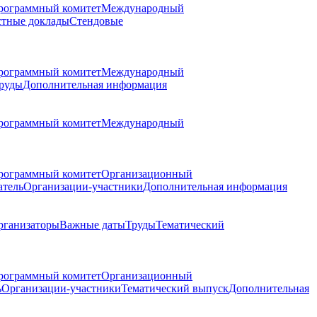
рограммный комитет
Международный
стные доклады
Стендовые
рограммный комитет
Международный
руды
Дополнительная информация
рограммный комитет
Международный
рограммный комитет
Организационный
атель
Организации-участники
Дополнительная информация
рганизаторы
Важные даты
Труды
Тематический
рограммный комитет
Организационный
ь
Организации-участники
Тематический выпуск
Дополнительная