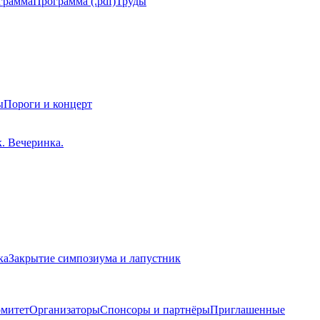
грамма
Программа (.pdf)
Труды
ы
Пороги и концерт
. Вечеринка.
ка
Закрытие симпозиума и лапустник
омитет
Организаторы
Спонсоры и партнёры
Приглашенные