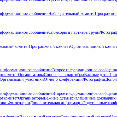
нформационное сообщение
Наблюдательный комитет
Программны
нформационное сообщение
Спонсоры и партнёры
Труды
Фотогра
ельный комитет
Программный комитет
Организационный комит
 информационное сообщение
Второе информационное сообщени
ргкомитет
Организаторы
Спонсоры и партнёры
Важные даты
При
Организации-участники
Отчет о конференции
Фотографии
Допол
 информационное сообщение
Второе информационное сообщени
ргкомитет
Организаторы
Важные даты
Приглашенные докладчик
ники
Фотографии
Дополнительная информация
Родственные кон
а и формат
Программный комитет
Организационный комитет
Мес