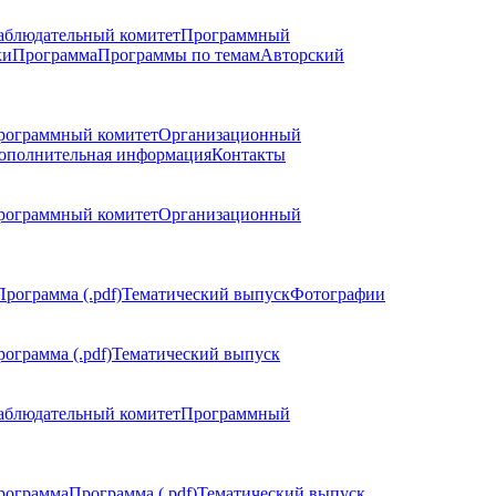
аблюдательный комитет
Программный
ки
Программа
Программы по темам
Авторский
рограммный комитет
Организационный
ополнительная информация
Контакты
рограммный комитет
Организационный
Программа (.pdf)
Тематический выпуск
Фотографии
ограмма (.pdf)
Тематический выпуск
аблюдательный комитет
Программный
рограмма
Программа (.pdf)
Тематический выпуск