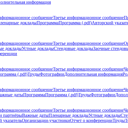
олнительная информация
нформационное сообщение
Третье информационное сообщение
П
ленарные доклады
Программа
Программа (.pdf)
Авторский указат
нформационное сообщение
Третье информационное сообщение
О
ые доклады
Устные доклады
Стендовые доклады
Заочные стендов
ференции
нформационное сообщение
Третье информационное сообщение
Ч
ограмма (.pdf)
Труды
Фотографии
Дополнительная информация
Ро
нформационное сообщение
Третье информационное сообщение
Ч
ажные даты
Программа
Программа (.pdf)
Труды
Фотографии
Допол
нформационное сообщение
Третье информационное сообщение
Ч
и партнёры
Важные даты
Пленарные доклады
Устные доклады
Сте
 указатель
Организации-участники
Отчет о конференции
Труды
Т