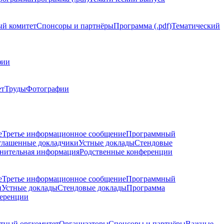
й комитет
Спонсоры и партнёры
Программа (.pdf)
Тематический
фии
ет
Труды
Фотографии
е
Третье информационное сообщение
Программный
глашенные докладчики
Устные доклады
Стендовые
нительная информация
Родственные конференции
е
Третье информационное сообщение
Программный
и
Устные доклады
Стендовые доклады
Программа
ференции
тный оргкомитет
Организаторы
Спонсоры и партнёры
Важные