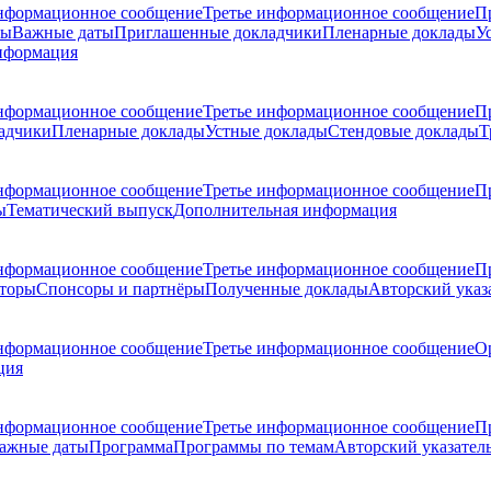
нформационное сообщение
Третье информационное сообщение
П
ры
Важные даты
Приглашенные докладчики
Пленарные доклады
У
нформация
нформационное сообщение
Третье информационное сообщение
П
адчики
Пленарные доклады
Устные доклады
Стендовые доклады
Т
нформационное сообщение
Третье информационное сообщение
П
ы
Тематический выпуск
Дополнительная информация
нформационное сообщение
Третье информационное сообщение
П
торы
Спонсоры и партнёры
Полученные доклады
Авторский указ
нформационное сообщение
Третье информационное сообщение
О
ция
нформационное сообщение
Третье информационное сообщение
П
ажные даты
Программа
Программы по темам
Авторский указател