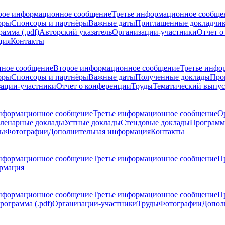
рое информационное сообщение
Третье информационное сообще
оры
Спонсоры и партнёры
Важные даты
Приглашенные докладчи
амма (.pdf)
Авторский указатель
Организации-участники
Отчет о
ция
Контакты
ное сообщение
Второе информационное сообщение
Третье инфо
оры
Спонсоры и партнёры
Важные даты
Полученные доклады
Про
ации-участники
Отчет о конференции
Труды
Тематический выпус
нформационное сообщение
Третье информационное сообщение
О
ленарные доклады
Устные доклады
Стендовые доклады
Программ
ды
Фотографии
Дополнительная информация
Контакты
нформационное сообщение
Третье информационное сообщение
П
рмация
нформационное сообщение
Третье информационное сообщение
П
рограмма (.pdf)
Организации-участники
Труды
Фотографии
Допол