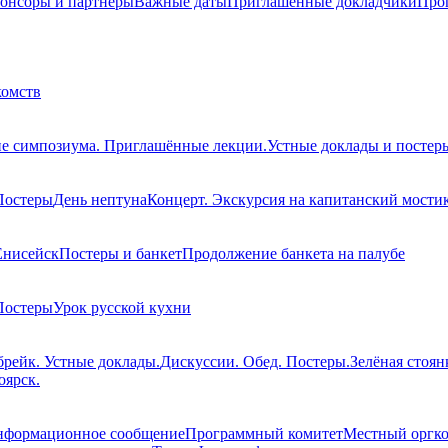
онсоры и партнёры
Важные даты
Приглашенные докладчики
Про
комств
е симпозиума. Приглашённые лекции.
Устные доклады и постер
Постеры
День нептуна
Концерт. Экскурсия на капитанский мостик
Енисейск
Постеры и банкет
Продолжение банкета на палубе
Постеры
Урок русской кухни
брейк. Устные доклады.
Дискуссии. Обед. Постеры.
Зелёная стоян
оярск.
нформационное сообщение
Программный комитет
Местный оргк