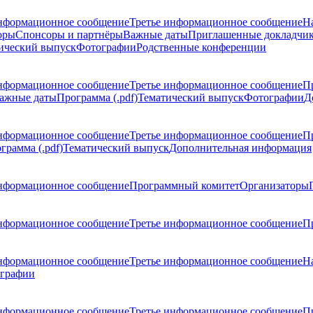
нформационное сообщение
Третье информационное сообщение
Н
оры
Спонсоры и партнёры
Важные даты
Приглашенные докладчи
ический выпуск
Фотографии
Родственные конференции
нформационное сообщение
Третье информационное сообщение
П
ажные даты
Программа (.pdf)
Тематический выпуск
Фотографии
Д
нформационное сообщение
Третье информационное сообщение
П
грамма (.pdf)
Тематический выпуск
Дополнительная информация
нформационное сообщение
Программный комитет
Организаторы
нформационное сообщение
Третье информационное сообщение
Пр
нформационное сообщение
Третье информационное сообщение
Н
графии
нформационное сообщение
Третье информационное сообщение
П