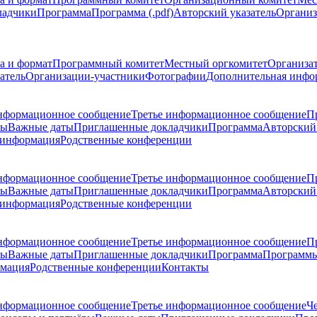
ладчики
Программа
Программа (.pdf)
Авторский указатель
Организ
а и формат
Программный комитет
Местный оргкомитет
Организа
атель
Организации-участники
Фотографии
Дополнительная инфо
нформационное сообщение
Третье информационное сообщение
П
ры
Важные даты
Приглашенные докладчики
Программа
Авторский 
 информация
Родственные конференции
нформационное сообщение
Третье информационное сообщение
П
ры
Важные даты
Приглашенные докладчики
Программа
Авторский 
 информация
Родственные конференции
нформационное сообщение
Третье информационное сообщение
П
ры
Важные даты
Приглашенные докладчики
Программа
Программы
рмация
Родственные конференции
Контакты
нформационное сообщение
Третье информационное сообщение
Ч