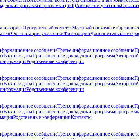
ладчики
Программа
Программа (.pdf)
Авторский указатель
Организ
а и формат
Программный комитет
Местный оргкомитет
Организа
атель
Организации-участники
Фотографии
Дополнительная инфо
нформационное сообщение
Третье информационное сообщение
П
ры
Важные даты
Приглашенные докладчики
Программа
Авторский 
 информация
Родственные конференции
нформационное сообщение
Третье информационное сообщение
П
ры
Важные даты
Приглашенные докладчики
Программа
Авторский 
 информация
Родственные конференции
нформационное сообщение
Третье информационное сообщение
П
ры
Важные даты
Приглашенные докладчики
Программа
Программы
рмация
Родственные конференции
Контакты
нформационное сообщение
Третье информационное сообщение
Ч