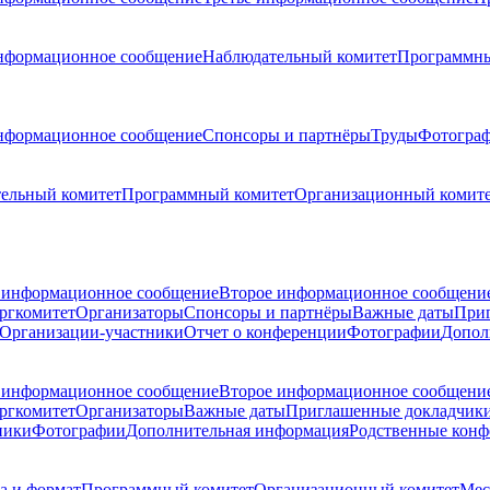
нформационное сообщение
Наблюдательный комитет
Программны
нформационное сообщение
Спонсоры и партнёры
Труды
Фотогра
ельный комитет
Программный комитет
Организационный комит
 информационное сообщение
Второе информационное сообщени
ргкомитет
Организаторы
Спонсоры и партнёры
Важные даты
При
Организации-участники
Отчет о конференции
Фотографии
Допол
 информационное сообщение
Второе информационное сообщени
ргкомитет
Организаторы
Важные даты
Приглашенные докладчик
ники
Фотографии
Дополнительная информация
Родственные кон
а и формат
Программный комитет
Организационный комитет
Мес