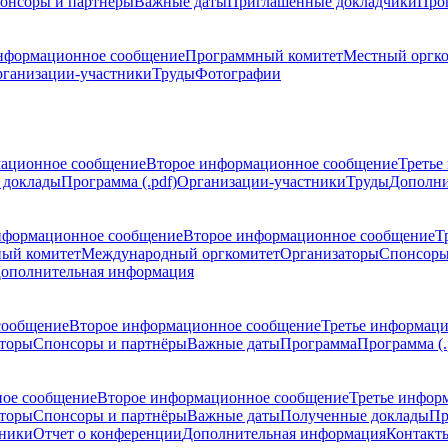
онсоры и партнёры
Важные даты
Приглашенные докладчики
Про
нформационное сообщение
Программный комитет
Местный оргк
ганизации-участники
Труды
Фотографии
ационное сообщение
Второе информационное сообщение
Третье
 доклады
Программа (.pdf)
Организации-участники
Труды
Дополни
нформационное сообщение
Второе информационное сообщение
Т
ый комитет
Международный оргкомитет
Организаторы
Спонсоры
ополнительная информация
сообщение
Второе информационное сообщение
Третье информац
торы
Спонсоры и партнёры
Важные даты
Программа
Программа (.
ое сообщение
Второе информационное сообщение
Третье инфор
торы
Спонсоры и партнёры
Важные даты
Полученные доклады
Пр
тники
Отчет о конференции
Дополнительная информация
Контакт