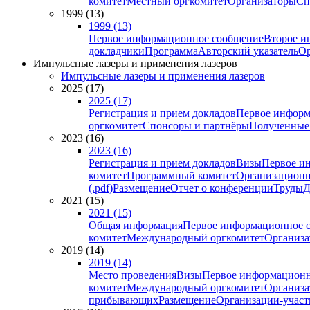
комитет
Местный оргкомитет
Организаторы
Сп
1999 (13)
1999 (13)
Первое информационное сообщение
Второе и
докладчики
Программа
Авторский указатель
Ор
Импульсные лазеры и применения лазеров
Импульсные лазеры и применения лазеров
2025 (17)
2025 (17)
Регистрация и прием докладов
Первое информ
оргкомитет
Спонсоры и партнёры
Полученные
2023 (16)
2023 (16)
Регистрация и прием докладов
Визы
Первое и
комитет
Программный комитет
Организационн
(.pdf)
Размещение
Отчет о конференции
Труды
Д
2021 (15)
2021 (15)
Общая информация
Первое информационное 
комитет
Международный оргкомитет
Организа
2019 (14)
2019 (14)
Место проведения
Визы
Первое информационн
комитет
Международный оргкомитет
Организа
прибывающих
Размещение
Организации-учас