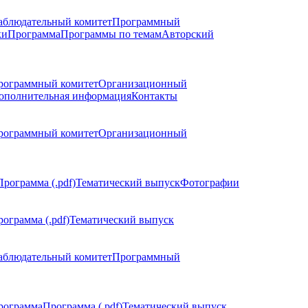
аблюдательный комитет
Программный
ки
Программа
Программы по темам
Авторский
рограммный комитет
Организационный
ополнительная информация
Контакты
рограммный комитет
Организационный
Программа (.pdf)
Тематический выпуск
Фотографии
ограмма (.pdf)
Тематический выпуск
аблюдательный комитет
Программный
рограмма
Программа (.pdf)
Тематический выпуск