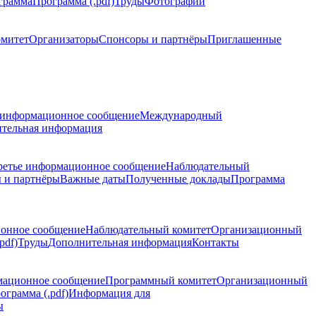
грамма
Программа (.pdf)
Труды
Фотографии
омитет
Организаторы
Спонсоры и партнёры
Приглашенные
 информационное сообщение
Международный
тельная информация
ретье информационное сообщение
Наблюдательный
 и партнёры
Важные даты
Полученные доклады
Программа
ионное сообщение
Наблюдательный комитет
Организационный
pdf)
Труды
Дополнительная информация
Контакты
мационное сообщение
Программный комитет
Организационный
ограмма (.pdf)
Информация для
ы