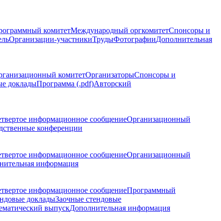
рограммный комитет
Международный оргкомитет
Спонсоры и
ель
Организации-участники
Труды
Фотографии
Дополнительная
рганизационный комитет
Организаторы
Спонсоры и
ые доклады
Программа (.pdf)
Авторский
етвертое информационное сообщение
Организационный
дственные конференции
етвертое информационное сообщение
Организационный
нительная информация
етвертое информационное сообщение
Программный
ндовые доклады
Заочные стендовые
ематический выпуск
Дополнительная информация