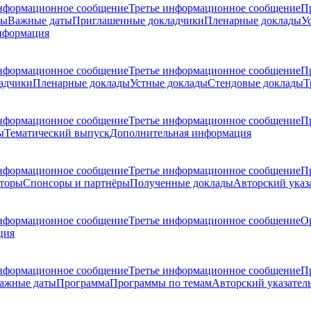
нформационное сообщение
Третье информационное сообщение
П
ры
Важные даты
Приглашенные докладчики
Пленарные доклады
У
нформация
нформационное сообщение
Третье информационное сообщение
П
адчики
Пленарные доклады
Устные доклады
Стендовые доклады
Т
нформационное сообщение
Третье информационное сообщение
П
ы
Тематический выпуск
Дополнительная информация
нформационное сообщение
Третье информационное сообщение
П
торы
Спонсоры и партнёры
Полученные доклады
Авторский указ
нформационное сообщение
Третье информационное сообщение
О
ция
нформационное сообщение
Третье информационное сообщение
П
ажные даты
Программа
Программы по темам
Авторский указател