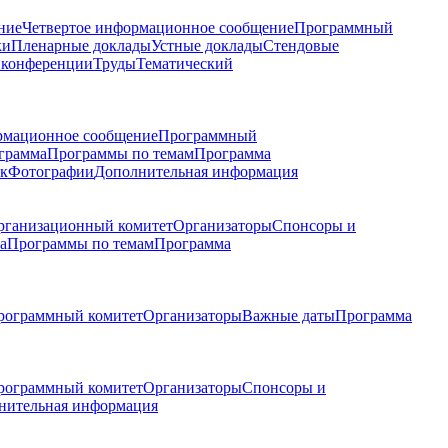
ние
Четвертое информационное сообщение
Программный
ки
Пленарные доклады
Устные доклады
Стендовые
 конференции
Труды
Тематический
рмационное сообщение
Программный
грамма
Программы по темам
Программа
к
Фотографии
Дополнительная информация
рганизационный комитет
Организаторы
Спонсоры и
а
Программы по темам
Программа
рограммный комитет
Организаторы
Важные даты
Программа
рограммный комитет
Организаторы
Спонсоры и
нительная информация