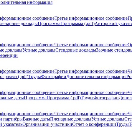
олнительная информация
нформационное сообщение
Третье информационное сообщение
П
ленарные доклады
Программа
Программа (.pdf)
Авторский указат
нформационное сообщение
Третье информационное сообщение
О
ые доклады
Устные доклады
Стендовые доклады
Заочные стендов
ференции
нформационное сообщение
Третье информационное сообщение
Ч
ограмма (.pdf)
Труды
Фотографии
Дополнительная информация
Ро
нформационное сообщение
Третье информационное сообщение
Ч
ажные даты
Программа
Программа (.pdf)
Труды
Фотографии
Допол
нформационное сообщение
Третье информационное сообщение
Ч
и партнёры
Важные даты
Пленарные доклады
Устные доклады
Сте
 указатель
Организации-участники
Отчет о конференции
Труды
Т