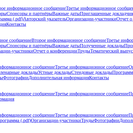
рое информационное сообщение
Третье информационное сообще
оры
Спонсоры и партнёры
Важные даты
Приглашенные докладчи
амма (.pdf)
Авторский указатель
Организации-участники
Отчет о
ция
Контакты
ное сообщение
Второе информационное сообщение
Третье инфо
оры
Спонсоры и партнёры
Важные даты
Полученные доклады
Про
ации-участники
Отчет о конференции
Труды
Тематический выпус
нформационное сообщение
Третье информационное сообщение
О
ленарные доклады
Устные доклады
Стендовые доклады
Программ
ды
Фотографии
Дополнительная информация
Контакты
нформационное сообщение
Третье информационное сообщение
П
рмация
нформационное сообщение
Третье информационное сообщение
П
рограмма (.pdf)
Организации-участники
Труды
Фотографии
Допол