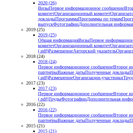
2020 (26)
Визы
Первое информационное сообщение
Вто
комитет
Организационный комитет
Организат
доклады
Программа
Программы по темам
Прогр
выпуск
Фотографии
Дополнительная информа
2019 (25)
2019 (25)
Общая информация
Визы
Первое информацион
комитет
Организационный комитет
Организат
(.pdf)
Размещение
Авторский указатель
Организ
2018 (24)
2018 (24)
Первое информационное сообщение
Второе и
партнёры
Важные даты
Полученные доклады
П
(.pdf)
Размещение
Организации-участники
Тру
2017 (23)
2017 (23)
Первое информационное сообщение
Второе и
(.pdf)
Труды
Фотографии
Дополнительная инфо
2016 (22)
2016 (22)
Первое информационное сообщение
Второе и
партнёры
Важные даты
Полученные доклады
П
2015 (21)
2015 (21)