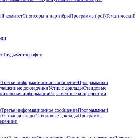
й комитет
Спонсоры и партнёры
Программа (.pdf)
Тематический
фии
ет
Труды
Фотографии
е
Третье информационное сообщение
Программный
глашенные докладчики
Устные доклады
Стендовые
нительная информация
Родственные конференции
е
Третье информационное сообщение
Программный
и
Устные доклады
Стендовые доклады
Программа
ференции
тный оргкомитет
Организаторы
Спонсоры и партнёры
Важные