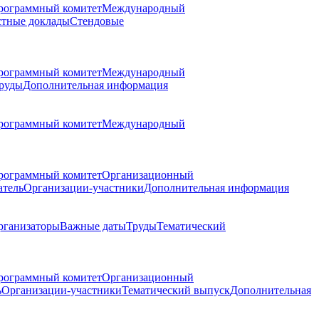
рограммный комитет
Международный
стные доклады
Стендовые
рограммный комитет
Международный
руды
Дополнительная информация
рограммный комитет
Международный
рограммный комитет
Организационный
атель
Организации-участники
Дополнительная информация
рганизаторы
Важные даты
Труды
Тематический
рограммный комитет
Организационный
ь
Организации-участники
Тематический выпуск
Дополнительная