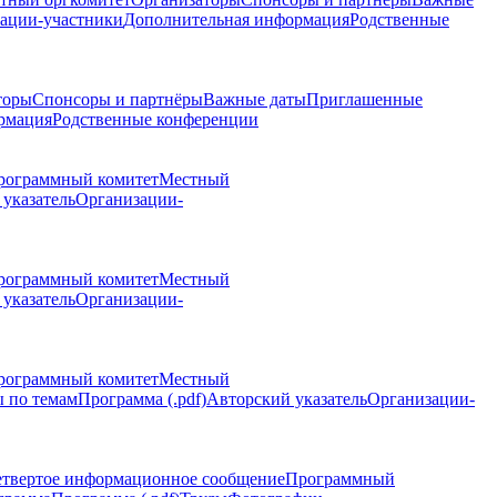
ации-участники
Дополнительная информация
Родственные
торы
Спонсоры и партнёры
Важные даты
Приглашенные
рмация
Родственные конференции
рограммный комитет
Местный
указатель
Организации-
рограммный комитет
Местный
указатель
Организации-
рограммный комитет
Местный
 по темам
Программа (.pdf)
Авторский указатель
Организации-
етвертое информационное сообщение
Программный