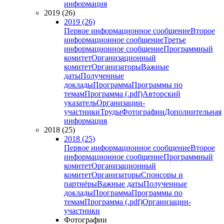
информация
2019 (26)
2019 (26)
Первое информационное сообщение
Второе
информационное сообщение
Третье
информационное сообщение
Программный
комитет
Организационный
комитет
Организаторы
Важные
даты
Полученные
доклады
Программа
Программы по
темам
Программа (.pdf)
Авторский
указатель
Организации-
участники
Труды
Фотографии
Дополнительная
информация
2018 (25)
2018 (25)
Первое информационное сообщение
Второе
информационное сообщение
Программный
комитет
Организационный
комитет
Организаторы
Спонсоры и
партнёры
Важные даты
Полученные
доклады
Программа
Программы по
темам
Программа (.pdf)
Организации-
участники
Фотографии