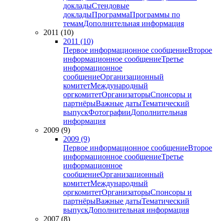
доклады
Стендовые
доклады
Программа
Программы по
темам
Дополнительная информация
2011 (10)
2011 (10)
Первое информационное сообщение
Второе
информационное сообщение
Третье
информационное
сообщение
Организационный
комитет
Международный
оргкомитет
Организаторы
Спонсоры и
партнёры
Важные даты
Тематический
выпуск
Фотографии
Дополнительная
информация
2009 (9)
2009 (9)
Первое информационное сообщение
Второе
информационное сообщение
Третье
информационное
сообщение
Организационный
комитет
Международный
оргкомитет
Организаторы
Спонсоры и
партнёры
Важные даты
Тематический
выпуск
Дополнительная информация
2007 (8)