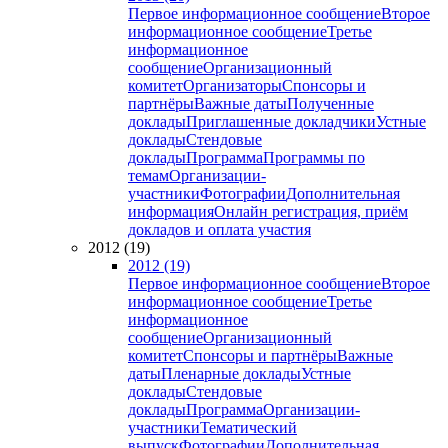
Первое информационное сообщение
Второе
информационное сообщение
Третье
информационное
сообщение
Организационный
комитет
Организаторы
Спонсоры и
партнёры
Важные даты
Полученные
доклады
Приглашенные докладчики
Устные
доклады
Стендовые
доклады
Программа
Программы по
темам
Организации-
участники
Фотографии
Дополнительная
информация
Онлайн регистрация, приём
докладов и оплата участия
2012 (19)
2012 (19)
Первое информационное сообщение
Второе
информационное сообщение
Третье
информационное
сообщение
Организационный
комитет
Спонсоры и партнёры
Важные
даты
Пленарные доклады
Устные
доклады
Стендовые
доклады
Программа
Организации-
участники
Тематический
выпуск
Фотографии
Дополнительная