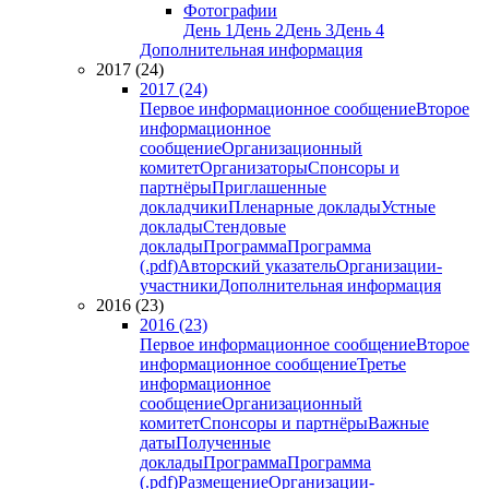
Фотографии
День 1
День 2
День 3
День 4
Дополнительная информация
2017 (24)
2017 (24)
Первое информационное сообщение
Второе
информационное
сообщение
Организационный
комитет
Организаторы
Спонсоры и
партнёры
Приглашенные
докладчики
Пленарные доклады
Устные
доклады
Стендовые
доклады
Программа
Программа
(.pdf)
Авторский указатель
Организации-
участники
Дополнительная информация
2016 (23)
2016 (23)
Первое информационное сообщение
Второе
информационное сообщение
Третье
информационное
сообщение
Организационный
комитет
Спонсоры и партнёры
Важные
даты
Полученные
доклады
Программа
Программа
(.pdf)
Размещение
Организации-