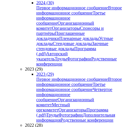
2024 (30)
Первое информационное сообщение
Второе
информационное сообщение
Третье
информационное
сообщение
Организационный
комитет
Организаторы
Спонсоры и
партнёры
Приглашенные
докладчики
Пленарные доклады
Устные
доклады
Стендовые доклады
Заочные
стендовые доклады
Программа
(.pdf)
Авторский
указатель
Труды
Фотографии
Родственные
конференции
2023 (29)
2023 (29)
Первое информационное сообщение
Второе
информационное сообщение
Третье
информационное сообщение
Четвертое
информационное
сообщение
Организационный
комитет
Местный
оргкомитет
Организаторы
Программа
(.pdf)
Труды
Фотографии
Дополнительная
информация
Родственные конференции
2022 (28)