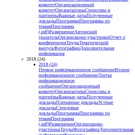
комитет
Организационный
комитет
Организаторы
Спонсоры и
партнёры
Важные даты
Полученные
доклады
Программа
Программы по
темам
Программа
(.pdf)
Размещение
Авторский
указатель
Организации-участники
Отчет о
конференции
Труды
Тематический
выпуск
Фотографии
Дополнительная
информация
2018 (24)
2018 (24)
Первое информационное сообщение
Второе
информационное сообщение
Третье
информационное
сообщение
Организационный
комитет
Организаторы
Спонсоры и
партнёры
Важные даты
Полученные
доклады
Пленарные доклады
Устные
доклады
Стендовые
доклады
Программа
Программы по
темам
Программа
(.pdf)
Размещение
Организации-
участники
Труды
Фотографии
Дополнительная
информация
Контакты