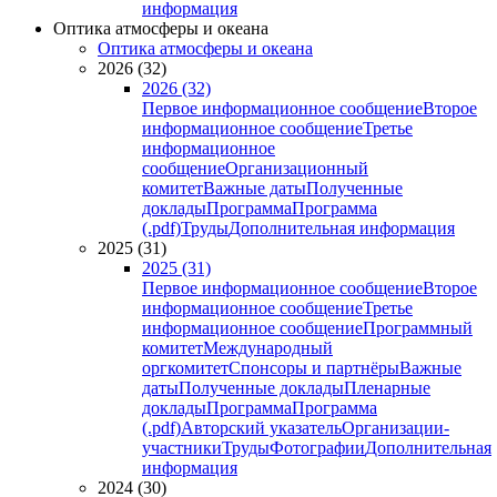
информация
Оптика атмосферы и океана
Оптика атмосферы и океана
2026 (32)
2026 (32)
Первое информационное сообщение
Второе
информационное сообщение
Третье
информационное
сообщение
Организационный
комитет
Важные даты
Полученные
доклады
Программа
Программа
(.pdf)
Труды
Дополнительная информация
2025 (31)
2025 (31)
Первое информационное сообщение
Второе
информационное сообщение
Третье
информационное сообщение
Программный
комитет
Международный
оргкомитет
Спонсоры и партнёры
Важные
даты
Полученные доклады
Пленарные
доклады
Программа
Программа
(.pdf)
Авторский указатель
Организации-
участники
Труды
Фотографии
Дополнительная
информация
2024 (30)