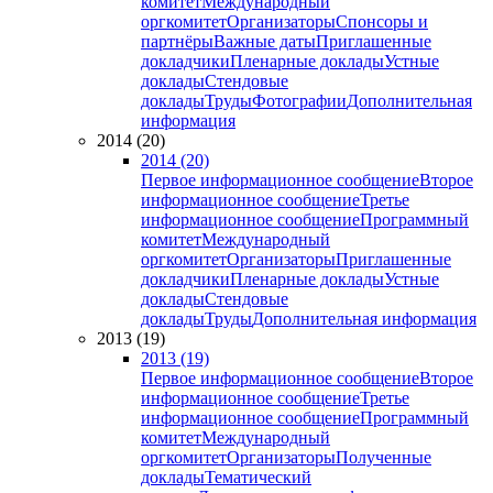
комитет
Международный
оргкомитет
Организаторы
Спонсоры и
партнёры
Важные даты
Приглашенные
докладчики
Пленарные доклады
Устные
доклады
Стендовые
доклады
Труды
Фотографии
Дополнительная
информация
2014 (20)
2014 (20)
Первое информационное сообщение
Второе
информационное сообщение
Третье
информационное сообщение
Программный
комитет
Международный
оргкомитет
Организаторы
Приглашенные
докладчики
Пленарные доклады
Устные
доклады
Стендовые
доклады
Труды
Дополнительная информация
2013 (19)
2013 (19)
Первое информационное сообщение
Второе
информационное сообщение
Третье
информационное сообщение
Программный
комитет
Международный
оргкомитет
Организаторы
Полученные
доклады
Тематический