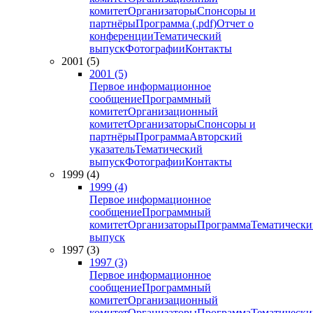
комитет
Организаторы
Спонсоры и
партнёры
Программа (.pdf)
Отчет о
конференции
Тематический
выпуск
Фотографии
Контакты
2001 (5)
2001 (5)
Первое информационное
сообщение
Программный
комитет
Организационный
комитет
Организаторы
Спонсоры и
партнёры
Программа
Авторский
указатель
Тематический
выпуск
Фотографии
Контакты
1999 (4)
1999 (4)
Первое информационное
сообщение
Программный
комитет
Организаторы
Программа
Тематически
выпуск
1997 (3)
1997 (3)
Первое информационное
сообщение
Программный
комитет
Организационный
комитет
Организаторы
Программа
Тематически