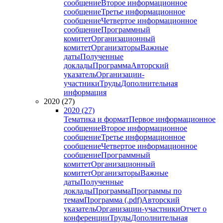
сообщение
Второе информационное
сообщение
Третье информационное
сообщение
Четвертое информационное
сообщение
Программный
комитет
Организационный
комитет
Организаторы
Важные
даты
Полученные
доклады
Программа
Авторский
указатель
Организации-
участники
Труды
Дополнительная
информация
2020 (27)
2020 (27)
Тематика и формат
Первое информационное
сообщение
Второе информационное
сообщение
Третье информационное
сообщение
Четвертое информационное
сообщение
Программный
комитет
Организационный
комитет
Организаторы
Важные
даты
Полученные
доклады
Программа
Программы по
темам
Программа (.pdf)
Авторский
указатель
Организации-участники
Отчет о
конференции
Труды
Дополнительная