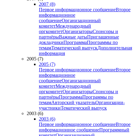
2007 (8)
Первое информационное сообщение
Второе
информационное
сообщение
Организационный
комитет
Международный
оргкомитет
Организаторы
Спонсоры и
партнёры
Важные даты
Приглашенные
докладчики
Программа
Программы по
темам
Тематический выпуск
Дополнительная
информация
2005 (7)
2005 (7)
Первое информационное сообщение
Второе
информационное
сообщение
Организационный
комитет
Международный
оргкомитет
Организаторы
Спонсоры и
партнёры
Программа
Программы по
темам
Авторский указатель
Организации-
участники
Тематический выпуск
2003 (6)
2003 (6)
Первое информационное сообщение
Второе
информационное сообщение
Программный
комитет
Организационный