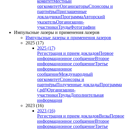
комитет
Местный
оргкомитет
Организаторы
Спонсоры и
партнёры
Приглашенные
докладчики
Программа
Авторский
указатель
Организации-
участники
Труды
Фотографии
Импульсные лазеры и применения лазеров
Импульсные лазеры и применения лазеров
2025 (17)
2025 (17)
Регистрация и прием докладов
Первое
информационное сообщение
Второе
информационное сообщение
Третье
информационное
сообщение
Международный
оргкомитет
Спонсоры и
партнёры
Полученные доклады
Программа
(.pdf)
Организации-
участники
Труды
Дополнительная
информация
2023 (16)
2023 (16)
Регистрация и прием докладов
Визы
Первое
информационное сообщение
Второе
информационное сообщение
Третье