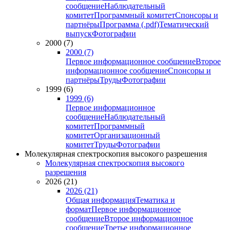
сообщение
Наблюдательный
комитет
Программный комитет
Спонсоры и
партнёры
Программа (.pdf)
Тематический
выпуск
Фотографии
2000 (7)
2000 (7)
Первое информационное сообщение
Второе
информационное сообщение
Спонсоры и
партнёры
Труды
Фотографии
1999 (6)
1999 (6)
Первое информационное
сообщение
Наблюдательный
комитет
Программный
комитет
Организационный
комитет
Труды
Фотографии
Молекулярная спектроскопия высокого разрешения
Молекулярная спектроскопия высокого
разрешения
2026 (21)
2026 (21)
Общая информация
Тематика и
формат
Первое информационное
сообщение
Второе информационное
сообщение
Третье информационное