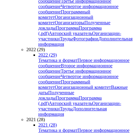
сообщение
Третье информационное
сообщение
Четвертое информационное
сообщение
Программный
комитет
Организационный
комитет
Организаторы
Полученные
доклады
Программа
Программа
(.pdf)
Авторский указатель
Организации-
участники
Труды
Фотографии
Дополнительная
информация
2022 (29)
2022 (29)
Тематика и формат
Первое информационное
сообщение
Второе информационное
сообщение
Третье информационное
сообщение
Четвертое информационное
сообщение
Программный
комитет
Организационный комитет
Важные
даты
Полученные
доклады
Программа
Программа
(.pdf)
Авторский указатель
Организации-
участники
Труды
Дополнительная
информация
2021 (28)
2021 (28)
Тематика и формат
Первое информационное