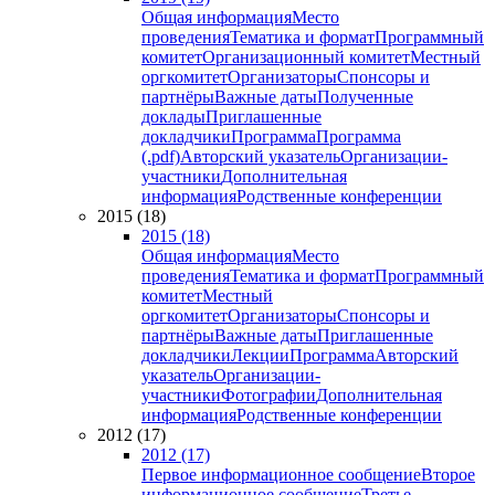
Общая информация
Место
проведения
Тематика и формат
Программный
комитет
Организационный комитет
Местный
оргкомитет
Организаторы
Спонсоры и
партнёры
Важные даты
Полученные
доклады
Приглашенные
докладчики
Программа
Программа
(.pdf)
Авторский указатель
Организации-
участники
Дополнительная
информация
Родственные конференции
2015 (18)
2015 (18)
Общая информация
Место
проведения
Тематика и формат
Программный
комитет
Местный
оргкомитет
Организаторы
Спонсоры и
партнёры
Важные даты
Приглашенные
докладчики
Лекции
Программа
Авторский
указатель
Организации-
участники
Фотографии
Дополнительная
информация
Родственные конференции
2012 (17)
2012 (17)
Первое информационное сообщение
Второе
информационное сообщение
Третье