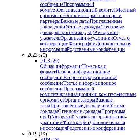
сообщение
Программный
комитет
Организационный комитет
Местный
оргкомитет
Организаторы
Спонсоры и
партнёры
Важные даты
Приглашенные
докладчики
Устные доклады
Стендовые
доклады
Программа (.pdf)
Авторский
указатель
Организации-участники
Отчет о
конференции
Фотографии
Дополнительная
информация
Родственные конференции
2023 (20)
2023 (20)
Общая информация
Тематика и
формат
Первое информационное
сообщение
Второе информационное
сообщение
Третье информационное
сообщение
Программный
комитет
Организационный комитет
Местный
оргкомитет
Организаторы
Важные
даты
Приглашенные докладчики
Устные
доклады
Стендовые доклады
Программа
(.pdf)
Авторский указатель
Организации-
участники
Фотографии
Дополнительная
информация
Родственные конференции
2019 (19)
2019 (19)