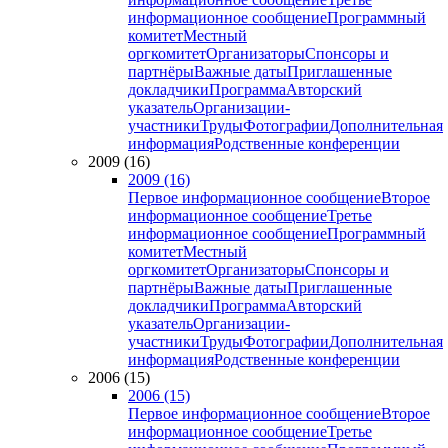
информационное сообщение
Программный
комитет
Местный
оргкомитет
Организаторы
Спонсоры и
партнёры
Важные даты
Приглашенные
докладчики
Программа
Авторский
указатель
Организации-
участники
Труды
Фотографии
Дополнительная
информация
Родственные конференции
2009 (16)
2009 (16)
Первое информационное сообщение
Второе
информационное сообщение
Третье
информационное сообщение
Программный
комитет
Местный
оргкомитет
Организаторы
Спонсоры и
партнёры
Важные даты
Приглашенные
докладчики
Программа
Авторский
указатель
Организации-
участники
Труды
Фотографии
Дополнительная
информация
Родственные конференции
2006 (15)
2006 (15)
Первое информационное сообщение
Второе
информационное сообщение
Третье