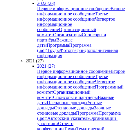
2022 (28)
Первое информационное сообщение
Второе
информационное сообщение
Третье
информационное сообщение
Четвертое
информационное
сообщение
Организационный
комитет
Организаторы
Спонсоры и
партнёры
Важные
даты
Программа
Программа
(.pdf)
Труды
Фотографии
Дополнительная
информация
2021 (27)
2021 (27)
Первое информационное сообщение
Второе
информационное сообщение
Третье
информационное сообщение
Четвертое
информационное сообщение
Программный
комитет
Организационный
комитет
Спонсоры и партнёры
Важные
даты
Пленарные доклады
Устные
доклады
Стендовые доклады
Заочные
стендовые доклады
Программа
Программа
(.pdf)
Авторский указатель
Организации-
участники
Отчет о
конференции
Труды
Тематический