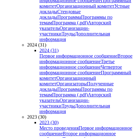
информационное сообщение
Программный
комитет
Организационный комитет
Устные
доклады
Стендовые
доклады
Программа
Программы по
темам
Программа (.pdf)
Авторский
указатель
Организации-
участники
Труды
Дополнительная
информация
2024 (31)
2024 (31)
Первое информационное сообщение
Второе
информационное сообщение
Третье
информационное сообщение
Четвертое
информационное сообщение
Программный
комитет
Организационный
комитет
Организаторы
Полученные
доклады
Программа
Программы по
темам
Программа (.pdf)
Авторский
указатель
Организации-
участники
Труды
Дополнительная
информация
2023 (30)
2023 (30)
Место проведения
Первое информационное
сообщение
Второе информационное