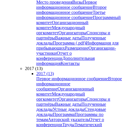
Место проведения
Визы
Первое
информационное сообщение
Второе
информационное сообщение
Третье
информационное сообщение
Программный
комитет
Организационный
комитет
Международный
оргкомитет
Организаторы
Спонсоры и
партнёры
Важные даты
Полученные
доклады
Программа (.pdf)
Информация для
прибывающих
Размещение
Организации-
участники
Отчет о
конференции
Дополнительная
информация
Контакты
2017 (13)
2017 (13)
Первое информационное сообщение
Второе
информационное
сообщение
Организационный
комитет
Международный
оргкомитет
Организаторы
Спонсоры и
партнёры
Важные даты
Полученные
доклады
Устные доклады
Стендовые
доклады
Программа
Программы по
темам
Авторский указатель
Отчет о
конференции
Труды
Тематический