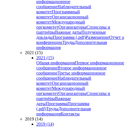
информационное
сообщение
Наблюдательный
комитет
Программный
комитет
Организационный
комитет
Международный
оргкомитет
Организаторы
Спонсоры и
партнёры
Важные даты
Полученные
доклады
Программа (.pdf)
Размещение
Отчет о
конференции
Труды
Дополнительная
информация
2021 (15)
2021 (15)
Общая информация
Первое информационное
сообщение
Второе информационное
сообщение
Третье информационное
сообщение
Наблюдательный
комитет
Организационный
комитет
Международный
оргкомитет
Организаторы
Спонсоры и
партнёры
Важные
даты
Программа
Программа
(.pdf)
Труды
Дополнительная
информация
Контакты
2019 (14)
2019 (14)