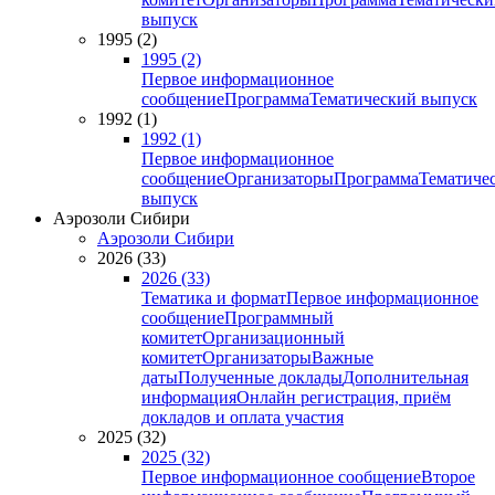
выпуск
1995 (2)
1995 (2)
Первое информационное
сообщение
Программа
Тематический выпуск
1992 (1)
1992 (1)
Первое информационное
сообщение
Организаторы
Программа
Тематиче
выпуск
Аэрозоли Сибири
Аэрозоли Сибири
2026 (33)
2026 (33)
Тематика и формат
Первое информационное
сообщение
Программный
комитет
Организационный
комитет
Организаторы
Важные
даты
Полученные доклады
Дополнительная
информация
Онлайн регистрация, приём
докладов и оплата участия
2025 (32)
2025 (32)
Первое информационное сообщение
Второе