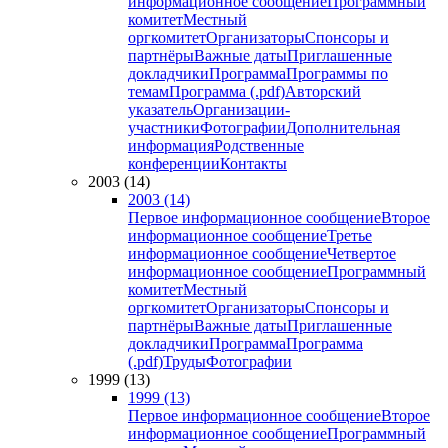
информационное сообщение
Программный
комитет
Местный
оргкомитет
Организаторы
Спонсоры и
партнёры
Важные даты
Приглашенные
докладчики
Программа
Программы по
темам
Программа (.pdf)
Авторский
указатель
Организации-
участники
Фотографии
Дополнительная
информация
Родственные
конференции
Контакты
2003 (14)
2003 (14)
Первое информационное сообщение
Второе
информационное сообщение
Третье
информационное сообщение
Четвертое
информационное сообщение
Программный
комитет
Местный
оргкомитет
Организаторы
Спонсоры и
партнёры
Важные даты
Приглашенные
докладчики
Программа
Программа
(.pdf)
Труды
Фотографии
1999 (13)
1999 (13)
Первое информационное сообщение
Второе
информационное сообщение
Программный