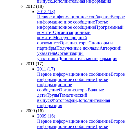
выпуск
Дополнительная информация
2012 (18)
2012 (18)
Первое информационное сообщение
Второе
информационное сообщение
Третье
информационное сообщение
Программный
комитет
Организационный
комитет
Международный
оргкомитет
Организаторы
Спонсоры и
партнёры
Полученные доклады
Авторский
указатель
Организации-
участники
Дополнительная информация
2011 (17)
2011 (17)
Первое информационное сообщение
Второе
информационное сообщение
Третье
информационное
сообщение
Организаторы
Важные
даты
Труды
Тематический
выпуск
Фотографии
Дополнительная
информация
2009 (16)
2009 (16)
Первое информационное сообщение
Второе
информационное сообщение
Третье