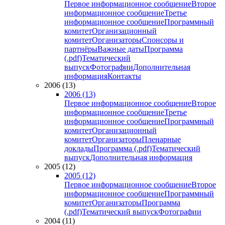
Первое информационное сообщение
Второе
информационное сообщение
Третье
информационное сообщение
Программный
комитет
Организационный
комитет
Организаторы
Спонсоры и
партнёры
Важные даты
Программа
(.pdf)
Тематический
выпуск
Фотографии
Дополнительная
информация
Контакты
2006 (13)
2006 (13)
Первое информационное сообщение
Второе
информационное сообщение
Третье
информационное сообщение
Программный
комитет
Организационный
комитет
Организаторы
Пленарные
доклады
Программа (.pdf)
Тематический
выпуск
Дополнительная информация
2005 (12)
2005 (12)
Первое информационное сообщение
Второе
информационное сообщение
Программный
комитет
Организаторы
Программа
(.pdf)
Тематический выпуск
Фотографии
2004 (11)