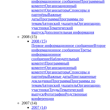
информационное сообщение
Программный
комитет
Организационный
комитет
Организаторы
Спонсоры и
партнёры
Важные
даты
Программа
Программы по
темам
Авторский указатель
Организации-
участники
Тематический
выпуск
Дополнительная информация
2008 (15)
2008 (15)
Первое информационное сообщение
Второе
информационное сообщение
Третье
информационное
сообщение
Наблюдательный
комитет
Программный
комитет
Организационный
комитет
Организаторы
Спонсоры и
партнёры
Важные даты
Приглашенные
докладчики
Программа
Программы по
темам
Авторский указатель
Организации-
участники
Труды
Тематический
выпуск
Фотографии
Родственные
конференции
2007 (14)
2007 (14)