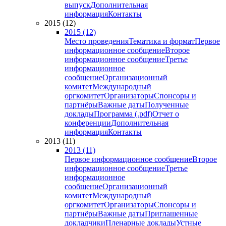
выпуск
Дополнительная
информация
Контакты
2015 (12)
2015 (12)
Место проведения
Тематика и формат
Первое
информационное сообщение
Второе
информационное сообщение
Третье
информационное
сообщение
Организационный
комитет
Международный
оргкомитет
Организаторы
Спонсоры и
партнёры
Важные даты
Полученные
доклады
Программа (.pdf)
Отчет о
конференции
Дополнительная
информация
Контакты
2013 (11)
2013 (11)
Первое информационное сообщение
Второе
информационное сообщение
Третье
информационное
сообщение
Организационный
комитет
Международный
оргкомитет
Организаторы
Спонсоры и
партнёры
Важные даты
Приглашенные
докладчики
Пленарные доклады
Устные