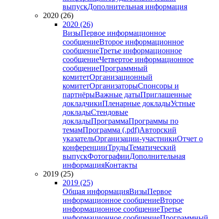
выпуск
Дополнительная информация
2020 (26)
2020 (26)
Визы
Первое информационное
сообщение
Второе информационное
сообщение
Третье информационное
сообщение
Четвертое информационное
сообщение
Программный
комитет
Организационный
комитет
Организаторы
Спонсоры и
партнёры
Важные даты
Приглашенные
докладчики
Пленарные доклады
Устные
доклады
Стендовые
доклады
Программа
Программы по
темам
Программа (.pdf)
Авторский
указатель
Организации-участники
Отчет о
конференции
Труды
Тематический
выпуск
Фотографии
Дополнительная
информация
Контакты
2019 (25)
2019 (25)
Общая информация
Визы
Первое
информационное сообщение
Второе
информационное сообщение
Третье
информационное сообщение
Программный