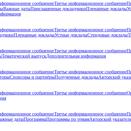
нформационное сообщение
Третье информационное сообщение
П
ры
Важные даты
Приглашенные докладчики
Пленарные доклады
У
нформация
нформационное сообщение
Третье информационное сообщение
П
адчики
Пленарные доклады
Устные доклады
Стендовые доклады
Т
нформационное сообщение
Третье информационное сообщение
П
ы
Тематический выпуск
Дополнительная информация
нформационное сообщение
Третье информационное сообщение
П
торы
Спонсоры и партнёры
Полученные доклады
Авторский указ
нформационное сообщение
Третье информационное сообщение
О
ция
нформационное сообщение
Третье информационное сообщение
П
ажные даты
Программа
Программы по темам
Авторский указател