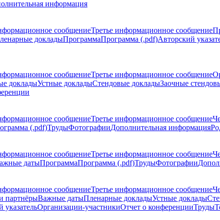
олнительная информация
нформационное сообщение
Третье информационное сообщение
П
ленарные доклады
Программа
Программа (.pdf)
Авторский указат
нформационное сообщение
Третье информационное сообщение
О
ые доклады
Устные доклады
Стендовые доклады
Заочные стендов
ференции
нформационное сообщение
Третье информационное сообщение
Ч
ограмма (.pdf)
Труды
Фотографии
Дополнительная информация
Ро
нформационное сообщение
Третье информационное сообщение
Ч
ажные даты
Программа
Программа (.pdf)
Труды
Фотографии
Допол
нформационное сообщение
Третье информационное сообщение
Ч
и партнёры
Важные даты
Пленарные доклады
Устные доклады
Сте
 указатель
Организации-участники
Отчет о конференции
Труды
Т