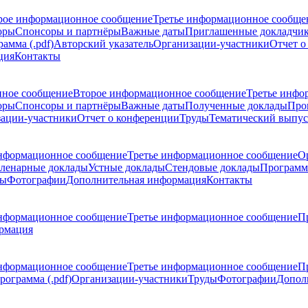
рое информационное сообщение
Третье информационное сообще
оры
Спонсоры и партнёры
Важные даты
Приглашенные докладчи
амма (.pdf)
Авторский указатель
Организации-участники
Отчет о
ция
Контакты
ное сообщение
Второе информационное сообщение
Третье инфо
оры
Спонсоры и партнёры
Важные даты
Полученные доклады
Про
ации-участники
Отчет о конференции
Труды
Тематический выпус
нформационное сообщение
Третье информационное сообщение
О
ленарные доклады
Устные доклады
Стендовые доклады
Программ
ды
Фотографии
Дополнительная информация
Контакты
нформационное сообщение
Третье информационное сообщение
П
рмация
нформационное сообщение
Третье информационное сообщение
П
рограмма (.pdf)
Организации-участники
Труды
Фотографии
Допол