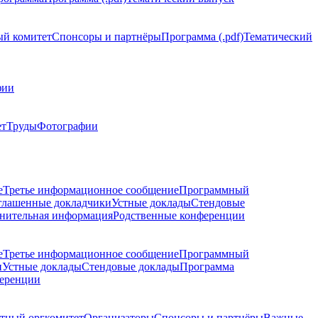
й комитет
Спонсоры и партнёры
Программа (.pdf)
Тематический
фии
ет
Труды
Фотографии
е
Третье информационное сообщение
Программный
глашенные докладчики
Устные доклады
Стендовые
нительная информация
Родственные конференции
е
Третье информационное сообщение
Программный
и
Устные доклады
Стендовые доклады
Программа
ференции
тный оргкомитет
Организаторы
Спонсоры и партнёры
Важные