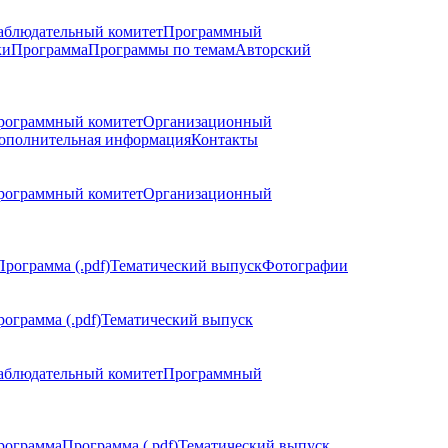
аблюдательный комитет
Программный
ки
Программа
Программы по темам
Авторский
рограммный комитет
Организационный
ополнительная информация
Контакты
рограммный комитет
Организационный
Программа (.pdf)
Тематический выпуск
Фотографии
ограмма (.pdf)
Тематический выпуск
аблюдательный комитет
Программный
рограмма
Программа (.pdf)
Тематический выпуск