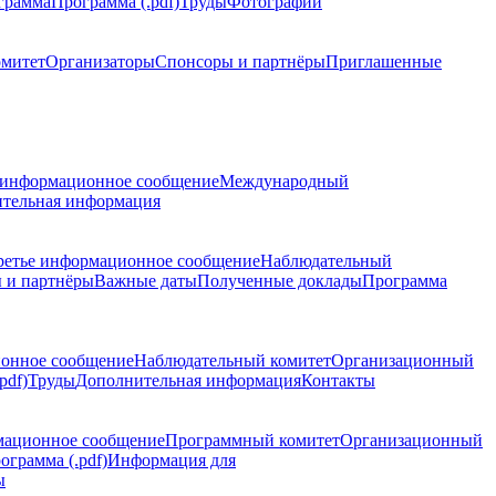
грамма
Программа (.pdf)
Труды
Фотографии
омитет
Организаторы
Спонсоры и партнёры
Приглашенные
 информационное сообщение
Международный
тельная информация
ретье информационное сообщение
Наблюдательный
 и партнёры
Важные даты
Полученные доклады
Программа
ионное сообщение
Наблюдательный комитет
Организационный
pdf)
Труды
Дополнительная информация
Контакты
мационное сообщение
Программный комитет
Организационный
ограмма (.pdf)
Информация для
ы