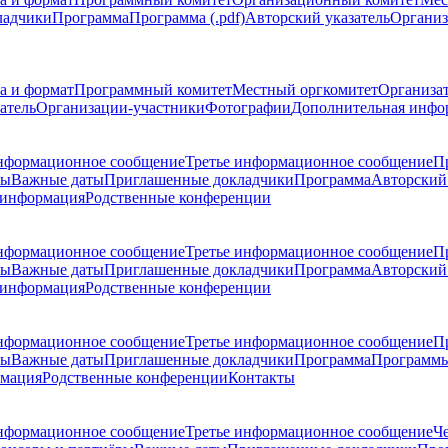
ладчики
Программа
Программа (.pdf)
Авторский указатель
Организ
а и формат
Программный комитет
Местный оргкомитет
Организа
атель
Организации-участники
Фотографии
Дополнительная инфо
нформационное сообщение
Третье информационное сообщение
П
ры
Важные даты
Приглашенные докладчики
Программа
Авторский 
 информация
Родственные конференции
нформационное сообщение
Третье информационное сообщение
П
ры
Важные даты
Приглашенные докладчики
Программа
Авторский 
 информация
Родственные конференции
нформационное сообщение
Третье информационное сообщение
П
ры
Важные даты
Приглашенные докладчики
Программа
Программы
рмация
Родственные конференции
Контакты
нформационное сообщение
Третье информационное сообщение
Ч