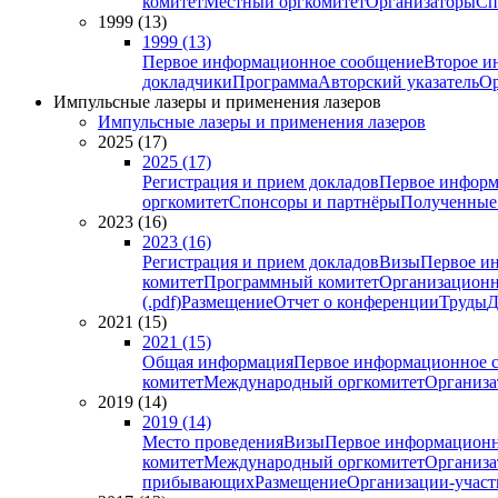
комитет
Местный оргкомитет
Организаторы
Сп
1999 (13)
1999 (13)
Первое информационное сообщение
Второе и
докладчики
Программа
Авторский указатель
Ор
Импульсные лазеры и применения лазеров
Импульсные лазеры и применения лазеров
2025 (17)
2025 (17)
Регистрация и прием докладов
Первое информ
оргкомитет
Спонсоры и партнёры
Полученные
2023 (16)
2023 (16)
Регистрация и прием докладов
Визы
Первое и
комитет
Программный комитет
Организационн
(.pdf)
Размещение
Отчет о конференции
Труды
Д
2021 (15)
2021 (15)
Общая информация
Первое информационное 
комитет
Международный оргкомитет
Организа
2019 (14)
2019 (14)
Место проведения
Визы
Первое информационн
комитет
Международный оргкомитет
Организа
прибывающих
Размещение
Организации-учас