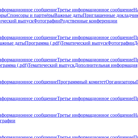
нформационное сообщение
Третье информационное сообщение
Н
оры
Спонсоры и партнёры
Важные даты
Приглашенные докладчи
ический выпуск
Фотографии
Родственные конференции
нформационное сообщение
Третье информационное сообщение
П
ажные даты
Программа (.pdf)
Тематический выпуск
Фотографии
Д
нформационное сообщение
Третье информационное сообщение
П
грамма (.pdf)
Тематический выпуск
Дополнительная информация
нформационное сообщение
Программный комитет
Организаторы
нформационное сообщение
Третье информационное сообщение
Пр
нформационное сообщение
Третье информационное сообщение
Н
графии
нформационное сообщение
Третье информационное сообщение
П