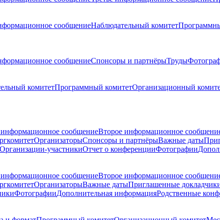
нформационное сообщение
Наблюдательный комитет
Программны
нформационное сообщение
Спонсоры и партнёры
Труды
Фотогра
ельный комитет
Программный комитет
Организационный комит
 информационное сообщение
Второе информационное сообщени
ргкомитет
Организаторы
Спонсоры и партнёры
Важные даты
При
Организации-участники
Отчет о конференции
Фотографии
Допол
 информационное сообщение
Второе информационное сообщени
ргкомитет
Организаторы
Важные даты
Приглашенные докладчик
ники
Фотографии
Дополнительная информация
Родственные кон
а и формат
Программный комитет
Организационный комитет
Мес