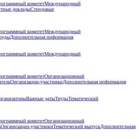
рограммный комитет
Международный
стные доклады
Стендовые
рограммный комитет
Международный
руды
Дополнительная информация
рограммный комитет
Международный
рограммный комитет
Организационный
атель
Организации-участники
Дополнительная информация
рганизаторы
Важные даты
Труды
Тематический
рограммный комитет
Организационный
ь
Организации-участники
Тематический выпуск
Дополнительная