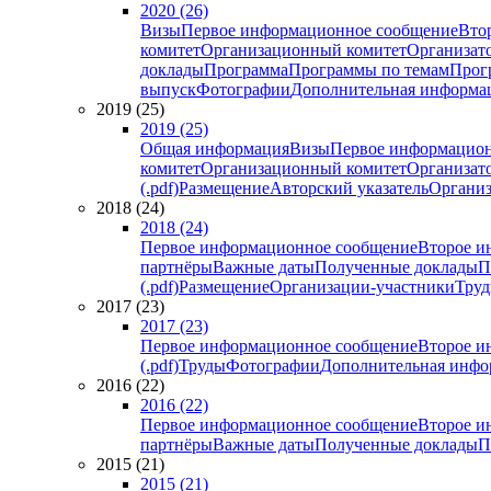
2020 (26)
Визы
Первое информационное сообщение
Вто
комитет
Организационный комитет
Организат
доклады
Программа
Программы по темам
Прогр
выпуск
Фотографии
Дополнительная информа
2019 (25)
2019 (25)
Общая информация
Визы
Первое информацион
комитет
Организационный комитет
Организат
(.pdf)
Размещение
Авторский указатель
Организ
2018 (24)
2018 (24)
Первое информационное сообщение
Второе и
партнёры
Важные даты
Полученные доклады
П
(.pdf)
Размещение
Организации-участники
Тру
2017 (23)
2017 (23)
Первое информационное сообщение
Второе и
(.pdf)
Труды
Фотографии
Дополнительная инфо
2016 (22)
2016 (22)
Первое информационное сообщение
Второе и
партнёры
Важные даты
Полученные доклады
П
2015 (21)
2015 (21)