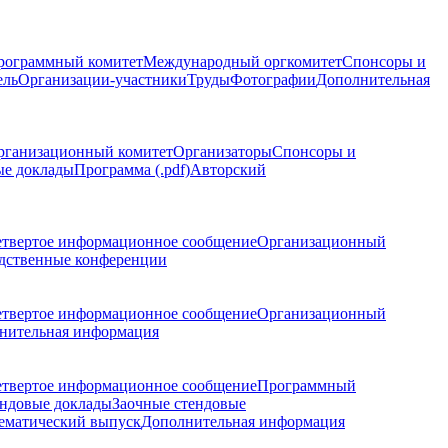
рограммный комитет
Международный оргкомитет
Спонсоры и
ель
Организации-участники
Труды
Фотографии
Дополнительная
рганизационный комитет
Организаторы
Спонсоры и
ые доклады
Программа (.pdf)
Авторский
етвертое информационное сообщение
Организационный
дственные конференции
етвертое информационное сообщение
Организационный
нительная информация
етвертое информационное сообщение
Программный
ндовые доклады
Заочные стендовые
ематический выпуск
Дополнительная информация