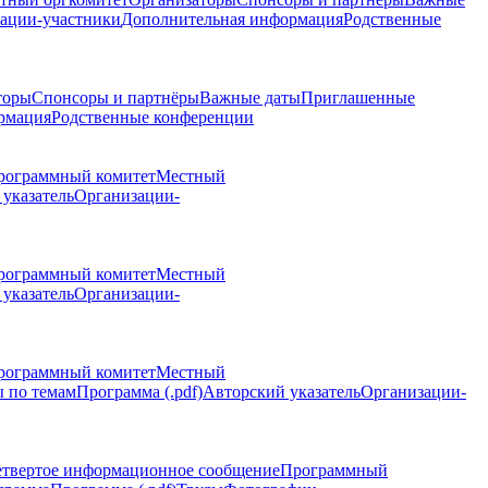
ации-участники
Дополнительная информация
Родственные
торы
Спонсоры и партнёры
Важные даты
Приглашенные
рмация
Родственные конференции
рограммный комитет
Местный
указатель
Организации-
рограммный комитет
Местный
указатель
Организации-
рограммный комитет
Местный
 по темам
Программа (.pdf)
Авторский указатель
Организации-
етвертое информационное сообщение
Программный