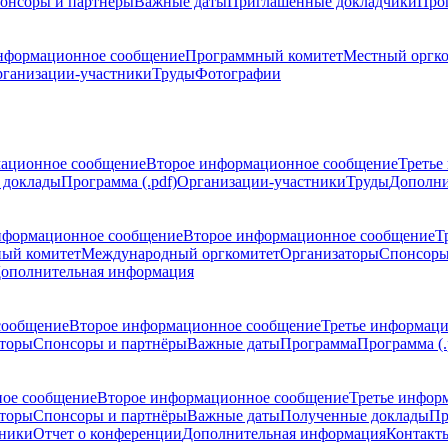
онсоры и партнёры
Важные даты
Приглашенные докладчики
Про
нформационное сообщение
Программный комитет
Местный оргк
ганизации-участники
Труды
Фотографии
ационное сообщение
Второе информационное сообщение
Третье
 доклады
Программа (.pdf)
Организации-участники
Труды
Дополни
нформационное сообщение
Второе информационное сообщение
Т
ый комитет
Международный оргкомитет
Организаторы
Спонсоры
ополнительная информация
сообщение
Второе информационное сообщение
Третье информац
торы
Спонсоры и партнёры
Важные даты
Программа
Программа (.
ое сообщение
Второе информационное сообщение
Третье инфор
торы
Спонсоры и партнёры
Важные даты
Полученные доклады
Пр
тники
Отчет о конференции
Дополнительная информация
Контакт