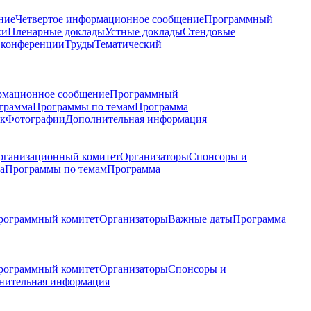
ние
Четвертое информационное сообщение
Программный
ки
Пленарные доклады
Устные доклады
Стендовые
 конференции
Труды
Тематический
рмационное сообщение
Программный
грамма
Программы по темам
Программа
к
Фотографии
Дополнительная информация
рганизационный комитет
Организаторы
Спонсоры и
а
Программы по темам
Программа
рограммный комитет
Организаторы
Важные даты
Программа
рограммный комитет
Организаторы
Спонсоры и
нительная информация