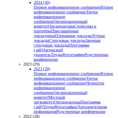
2024 (30)
Первое информационное сообщение
Второе
информационное сообщение
Третье
информационное
сообщение
Организационный
комитет
Организаторы
Спонсоры и
партнёры
Приглашенные
докладчики
Пленарные доклады
Устные
доклады
Стендовые доклады
Заочные
стендовые доклады
Программа
(.pdf)
Авторский
указатель
Труды
Фотографии
Родственные
конференции
2023 (29)
2023 (29)
Первое информационное сообщение
Второе
информационное сообщение
Третье
информационное сообщение
Четвертое
информационное
сообщение
Организационный
комитет
Местный
оргкомитет
Организаторы
Программа
(.pdf)
Труды
Фотографии
Дополнительная
информация
Родственные конференции
2022 (28)