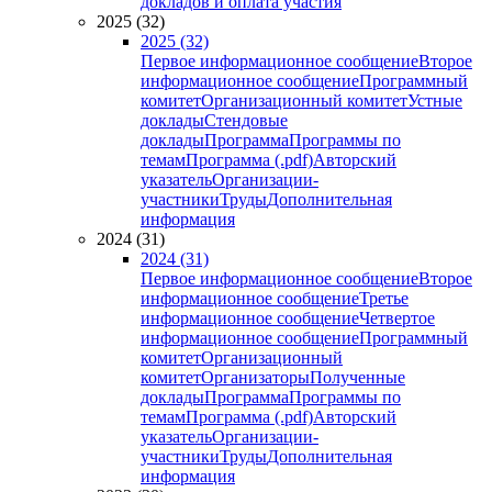
докладов и оплата участия
2025 (32)
2025 (32)
Первое информационное сообщение
Второе
информационное сообщение
Программный
комитет
Организационный комитет
Устные
доклады
Стендовые
доклады
Программа
Программы по
темам
Программа (.pdf)
Авторский
указатель
Организации-
участники
Труды
Дополнительная
информация
2024 (31)
2024 (31)
Первое информационное сообщение
Второе
информационное сообщение
Третье
информационное сообщение
Четвертое
информационное сообщение
Программный
комитет
Организационный
комитет
Организаторы
Полученные
доклады
Программа
Программы по
темам
Программа (.pdf)
Авторский
указатель
Организации-
участники
Труды
Дополнительная
информация