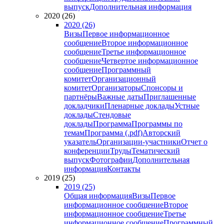
выпуск
Дополнительная информация
2020 (26)
2020 (26)
Визы
Первое информационное
сообщение
Второе информационное
сообщение
Третье информационное
сообщение
Четвертое информационное
сообщение
Программный
комитет
Организационный
комитет
Организаторы
Спонсоры и
партнёры
Важные даты
Приглашенные
докладчики
Пленарные доклады
Устные
доклады
Стендовые
доклады
Программа
Программы по
темам
Программа (.pdf)
Авторский
указатель
Организации-участники
Отчет о
конференции
Труды
Тематический
выпуск
Фотографии
Дополнительная
информация
Контакты
2019 (25)
2019 (25)
Общая информация
Визы
Первое
информационное сообщение
Второе
информационное сообщение
Третье
информационное сообщение
Программный