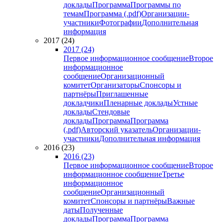
доклады
Программа
Программы по
темам
Программа (.pdf)
Организации-
участники
Фотографии
Дополнительная
информация
2017 (24)
2017 (24)
Первое информационное сообщение
Второе
информационное
сообщение
Организационный
комитет
Организаторы
Спонсоры и
партнёры
Приглашенные
докладчики
Пленарные доклады
Устные
доклады
Стендовые
доклады
Программа
Программа
(.pdf)
Авторский указатель
Организации-
участники
Дополнительная информация
2016 (23)
2016 (23)
Первое информационное сообщение
Второе
информационное сообщение
Третье
информационное
сообщение
Организационный
комитет
Спонсоры и партнёры
Важные
даты
Полученные
доклады
Программа
Программа