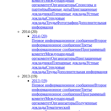
комитет
Международный
оргкомитет
Организаторы
Спонсоры и
партнёры
Важные даты
Приглашенные
докладчики
Пленарные доклады
Устные
доклады
Стендовые
доклады
Труды
Фотографии
Дополнительная
информация
2014 (20)
2014 (20)
Первое информационное сообщение
Второе
информационное сообщение
Третье
информационное сообщение
Программный
комитет
Международный
оргкомитет
Организаторы
Приглашенные
докладчики
Пленарные доклады
Устные
доклады
Стендовые
доклады
Труды
Дополнительная информация
2013 (19)
2013 (19)
Первое информационное сообщение
Второе
информационное сообщение
Третье
информационное сообщение
Программный
комитет
Международный
оргкомитет
Организаторы
Полученные
доклады
Тематический