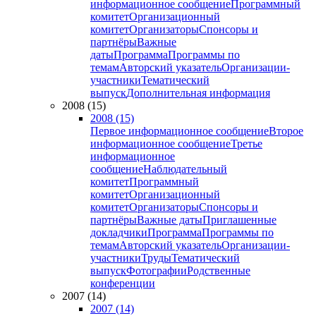
информационное сообщение
Программный
комитет
Организационный
комитет
Организаторы
Спонсоры и
партнёры
Важные
даты
Программа
Программы по
темам
Авторский указатель
Организации-
участники
Тематический
выпуск
Дополнительная информация
2008 (15)
2008 (15)
Первое информационное сообщение
Второе
информационное сообщение
Третье
информационное
сообщение
Наблюдательный
комитет
Программный
комитет
Организационный
комитет
Организаторы
Спонсоры и
партнёры
Важные даты
Приглашенные
докладчики
Программа
Программы по
темам
Авторский указатель
Организации-
участники
Труды
Тематический
выпуск
Фотографии
Родственные
конференции
2007 (14)
2007 (14)