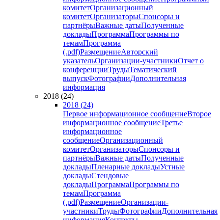
комитет
Организационный
комитет
Организаторы
Спонсоры и
партнёры
Важные даты
Полученные
доклады
Программа
Программы по
темам
Программа
(.pdf)
Размещение
Авторский
указатель
Организации-участники
Отчет о
конференции
Труды
Тематический
выпуск
Фотографии
Дополнительная
информация
2018 (24)
2018 (24)
Первое информационное сообщение
Второе
информационное сообщение
Третье
информационное
сообщение
Организационный
комитет
Организаторы
Спонсоры и
партнёры
Важные даты
Полученные
доклады
Пленарные доклады
Устные
доклады
Стендовые
доклады
Программа
Программы по
темам
Программа
(.pdf)
Размещение
Организации-
участники
Труды
Фотографии
Дополнительная
информация
Контакты