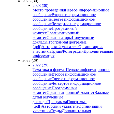
2023 (30)
2023 (30)
Место проведения
Первое информационное
сообщение
Второе информационное
сообщение
Третье информационное
сообщение
Четвертое информационное
сообщение
Программный
комитет
Организационный
комитет
Организаторы
Полученные
доклады
Программа
Программа
(.pdf)
Авторский указатель
Организации-
участники
Труды
Фотографии
Дополнительная
информация
2022 (29)
2022 (29)
Тематика и формат
Первое информационное
сообщение
Второе информационное
сообщение
Третье информационное
сообщение
Четвертое информационное
сообщение
Программный
комитет
Организационный комитет
Важные
даты
Полученные
доклады
Программа
Программа
(.pdf)
Авторский указатель
Организации-
участники
Труды
Дополнительная