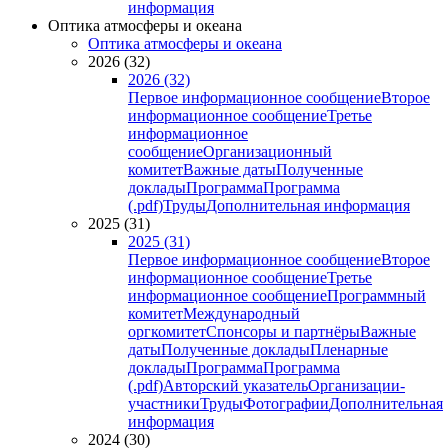
информация
Оптика атмосферы и океана
Оптика атмосферы и океана
2026 (32)
2026 (32)
Первое информационное сообщение
Второе
информационное сообщение
Третье
информационное
сообщение
Организационный
комитет
Важные даты
Полученные
доклады
Программа
Программа
(.pdf)
Труды
Дополнительная информация
2025 (31)
2025 (31)
Первое информационное сообщение
Второе
информационное сообщение
Третье
информационное сообщение
Программный
комитет
Международный
оргкомитет
Спонсоры и партнёры
Важные
даты
Полученные доклады
Пленарные
доклады
Программа
Программа
(.pdf)
Авторский указатель
Организации-
участники
Труды
Фотографии
Дополнительная
информация
2024 (30)