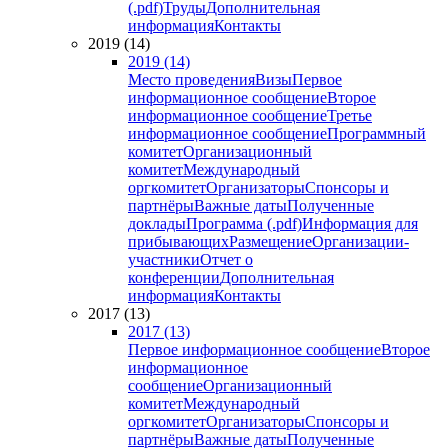
(.pdf)
Труды
Дополнительная
информация
Контакты
2019 (14)
2019 (14)
Место проведения
Визы
Первое
информационное сообщение
Второе
информационное сообщение
Третье
информационное сообщение
Программный
комитет
Организационный
комитет
Международный
оргкомитет
Организаторы
Спонсоры и
партнёры
Важные даты
Полученные
доклады
Программа (.pdf)
Информация для
прибывающих
Размещение
Организации-
участники
Отчет о
конференции
Дополнительная
информация
Контакты
2017 (13)
2017 (13)
Первое информационное сообщение
Второе
информационное
сообщение
Организационный
комитет
Международный
оргкомитет
Организаторы
Спонсоры и
партнёры
Важные даты
Полученные