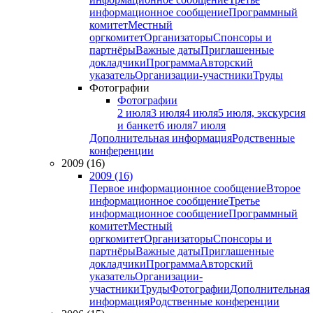
информационное сообщение
Программный
комитет
Местный
оргкомитет
Организаторы
Спонсоры и
партнёры
Важные даты
Приглашенные
докладчики
Программа
Авторский
указатель
Организации-участники
Труды
Фотографии
Фотографии
2 июля
3 июля
4 июля
5 июля, экскурсия
и банкет
6 июля
7 июля
Дополнительная информация
Родственные
конференции
2009 (16)
2009 (16)
Первое информационное сообщение
Второе
информационное сообщение
Третье
информационное сообщение
Программный
комитет
Местный
оргкомитет
Организаторы
Спонсоры и
партнёры
Важные даты
Приглашенные
докладчики
Программа
Авторский
указатель
Организации-
участники
Труды
Фотографии
Дополнительная
информация
Родственные конференции