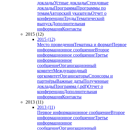
доклады
Устные доклады
Стендовые
доклады
Программа
Программы по
темам
Авторский указатель
Отчет о
конференции
Труды
Тематический
выпуск
Дополнительная
информация
Контакты
2015 (12)
2015 (12)
Место проведения
Тематика и формат
Первое
информационное сообщение
Второе
информационное сообщение
Третье
информационное
сообщение
Организационный
комитет
Международный
оргкомитет
Организаторы
Спонсоры и
партнёры
Важные даты
Полученные
доклады
Программа (.pdf)
Отчет о
конференции
Дополнительная
информация
Контакты
2013 (11)
2013 (11)
Первое информационное сообщение
Второе
информационное сообщение
Третье
информационное
сообщение
Организационный