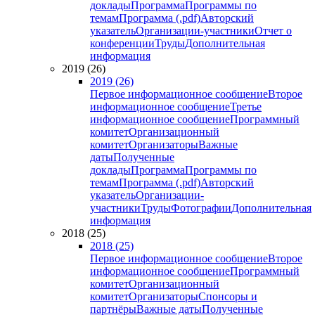
доклады
Программа
Программы по
темам
Программа (.pdf)
Авторский
указатель
Организации-участники
Отчет о
конференции
Труды
Дополнительная
информация
2019 (26)
2019 (26)
Первое информационное сообщение
Второе
информационное сообщение
Третье
информационное сообщение
Программный
комитет
Организационный
комитет
Организаторы
Важные
даты
Полученные
доклады
Программа
Программы по
темам
Программа (.pdf)
Авторский
указатель
Организации-
участники
Труды
Фотографии
Дополнительная
информация
2018 (25)
2018 (25)
Первое информационное сообщение
Второе
информационное сообщение
Программный
комитет
Организационный
комитет
Организаторы
Спонсоры и
партнёры
Важные даты
Полученные