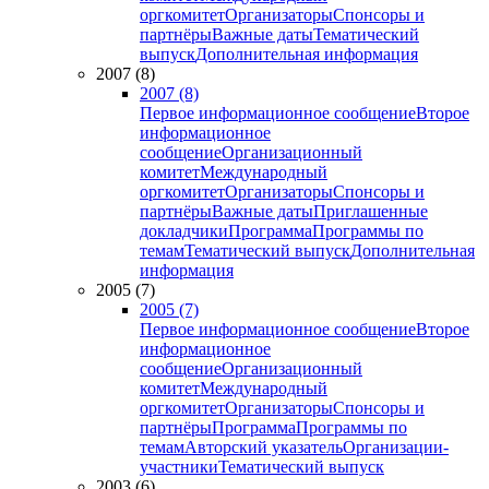
оргкомитет
Организаторы
Спонсоры и
партнёры
Важные даты
Тематический
выпуск
Дополнительная информация
2007 (8)
2007 (8)
Первое информационное сообщение
Второе
информационное
сообщение
Организационный
комитет
Международный
оргкомитет
Организаторы
Спонсоры и
партнёры
Важные даты
Приглашенные
докладчики
Программа
Программы по
темам
Тематический выпуск
Дополнительная
информация
2005 (7)
2005 (7)
Первое информационное сообщение
Второе
информационное
сообщение
Организационный
комитет
Международный
оргкомитет
Организаторы
Спонсоры и
партнёры
Программа
Программы по
темам
Авторский указатель
Организации-
участники
Тематический выпуск
2003 (6)