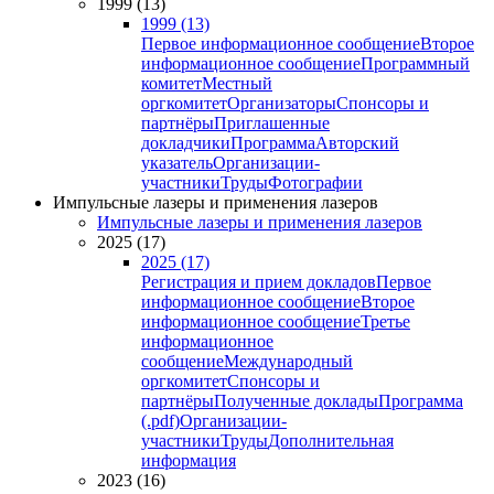
1999 (13)
1999 (13)
Первое информационное сообщение
Второе
информационное сообщение
Программный
комитет
Местный
оргкомитет
Организаторы
Спонсоры и
партнёры
Приглашенные
докладчики
Программа
Авторский
указатель
Организации-
участники
Труды
Фотографии
Импульсные лазеры и применения лазеров
Импульсные лазеры и применения лазеров
2025 (17)
2025 (17)
Регистрация и прием докладов
Первое
информационное сообщение
Второе
информационное сообщение
Третье
информационное
сообщение
Международный
оргкомитет
Спонсоры и
партнёры
Полученные доклады
Программа
(.pdf)
Организации-
участники
Труды
Дополнительная
информация
2023 (16)