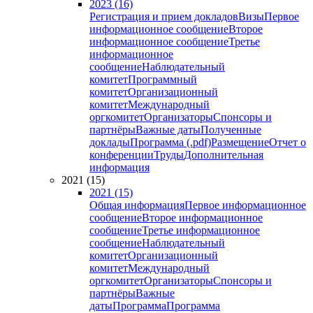
2023 (16)
Регистрация и прием докладов
Визы
Первое
информационное сообщение
Второе
информационное сообщение
Третье
информационное
сообщение
Наблюдательный
комитет
Программный
комитет
Организационный
комитет
Международный
оргкомитет
Организаторы
Спонсоры и
партнёры
Важные даты
Полученные
доклады
Программа (.pdf)
Размещение
Отчет о
конференции
Труды
Дополнительная
информация
2021 (15)
2021 (15)
Общая информация
Первое информационное
сообщение
Второе информационное
сообщение
Третье информационное
сообщение
Наблюдательный
комитет
Организационный
комитет
Международный
оргкомитет
Организаторы
Спонсоры и
партнёры
Важные
даты
Программа
Программа