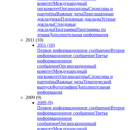
комитет
Международный
оргкомитет
Организаторы
Спонсоры и
партнёры
Важные даты
Приглашенные
докладчики
Пленарные доклады
Устные
доклады
Стендовые
доклады
Программа
Программы по
темам
Дополнительная информация
2011 (10)
2011 (10)
Первое информационное сообщение
Второе
информационное сообщение
Третье
информационное
сообщение
Организационный
комитет
Международный
оргкомитет
Организаторы
Спонсоры и
партнёры
Важные даты
Тематический
выпуск
Фотографии
Дополнительная
информация
2009 (9)
2009 (9)
Первое информационное сообщение
Второе
информационное сообщение
Третье
информационное
сообщение
Организационный
комитет
Международный