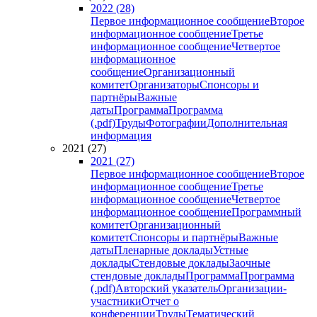
2022 (28)
Первое информационное сообщение
Второе
информационное сообщение
Третье
информационное сообщение
Четвертое
информационное
сообщение
Организационный
комитет
Организаторы
Спонсоры и
партнёры
Важные
даты
Программа
Программа
(.pdf)
Труды
Фотографии
Дополнительная
информация
2021 (27)
2021 (27)
Первое информационное сообщение
Второе
информационное сообщение
Третье
информационное сообщение
Четвертое
информационное сообщение
Программный
комитет
Организационный
комитет
Спонсоры и партнёры
Важные
даты
Пленарные доклады
Устные
доклады
Стендовые доклады
Заочные
стендовые доклады
Программа
Программа
(.pdf)
Авторский указатель
Организации-
участники
Отчет о
конференции
Труды
Тематический