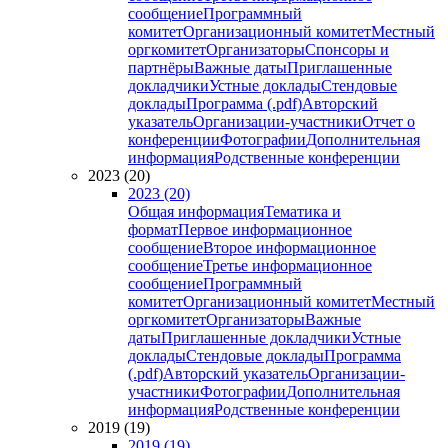
сообщение
Программный
комитет
Организационный комитет
Местный
оргкомитет
Организаторы
Спонсоры и
партнёры
Важные даты
Приглашенные
докладчики
Устные доклады
Стендовые
доклады
Программа (.pdf)
Авторский
указатель
Организации-участники
Отчет о
конференции
Фотографии
Дополнительная
информация
Родственные конференции
2023 (20)
2023 (20)
Общая информация
Тематика и
формат
Первое информационное
сообщение
Второе информационное
сообщение
Третье информационное
сообщение
Программный
комитет
Организационный комитет
Местный
оргкомитет
Организаторы
Важные
даты
Приглашенные докладчики
Устные
доклады
Стендовые доклады
Программа
(.pdf)
Авторский указатель
Организации-
участники
Фотографии
Дополнительная
информация
Родственные конференции
2019 (19)
2019 (19)