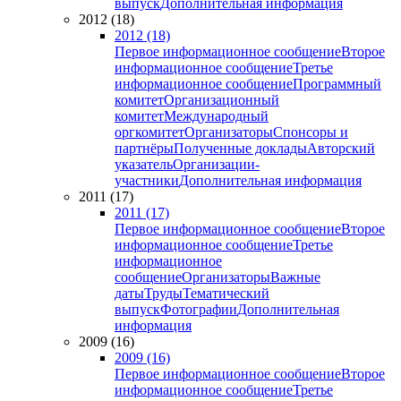
выпуск
Дополнительная информация
2012 (18)
2012 (18)
Первое информационное сообщение
Второе
информационное сообщение
Третье
информационное сообщение
Программный
комитет
Организационный
комитет
Международный
оргкомитет
Организаторы
Спонсоры и
партнёры
Полученные доклады
Авторский
указатель
Организации-
участники
Дополнительная информация
2011 (17)
2011 (17)
Первое информационное сообщение
Второе
информационное сообщение
Третье
информационное
сообщение
Организаторы
Важные
даты
Труды
Тематический
выпуск
Фотографии
Дополнительная
информация
2009 (16)
2009 (16)
Первое информационное сообщение
Второе
информационное сообщение
Третье