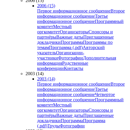
2006 (15)
2006 (15)
Первое информационное сообщение
Второе
информационное сообщение
Третье
информационное сообщение
Программный
комитет
Местный
оргкомитет
Организаторы
Спонсоры и
партнёры
Важные даты
Приглашенные
докладчики
Программа
Программы по
темам
Программа (.pdf)
Авторский
указатель
Организации-
участники
Фотографии
Дополнительная
информация
Родственные
конференции
Контакты
2003 (14)
2003 (14)
Первое информационное сообщение
Второе
информационное сообщение
Третье
информационное сообщение
Четвертое
информационное сообщение
Программный
комитет
Местный
оргкомитет
Организаторы
Спонсоры и
партнёры
Важные даты
Приглашенные
докладчики
Программа
Программа
(.pdf)
Труды
Фотографии