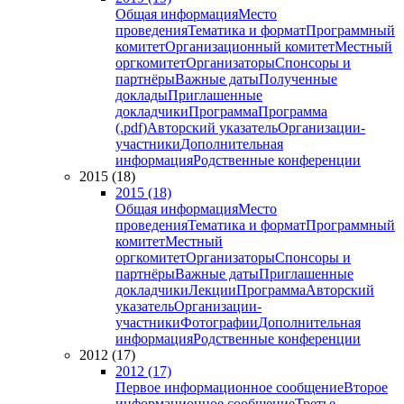
Общая информация
Место
проведения
Тематика и формат
Программный
комитет
Организационный комитет
Местный
оргкомитет
Организаторы
Спонсоры и
партнёры
Важные даты
Полученные
доклады
Приглашенные
докладчики
Программа
Программа
(.pdf)
Авторский указатель
Организации-
участники
Дополнительная
информация
Родственные конференции
2015 (18)
2015 (18)
Общая информация
Место
проведения
Тематика и формат
Программный
комитет
Местный
оргкомитет
Организаторы
Спонсоры и
партнёры
Важные даты
Приглашенные
докладчики
Лекции
Программа
Авторский
указатель
Организации-
участники
Фотографии
Дополнительная
информация
Родственные конференции
2012 (17)
2012 (17)
Первое информационное сообщение
Второе
информационное сообщение
Третье