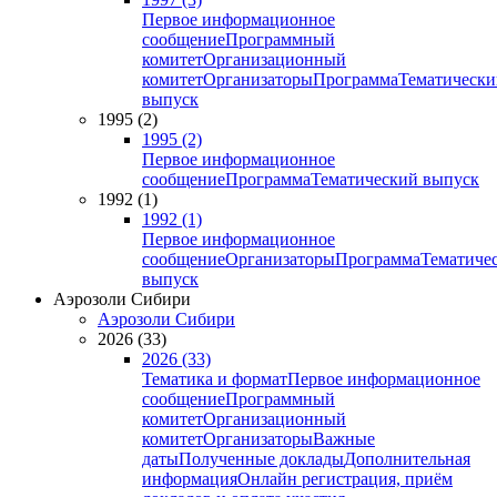
Первое информационное
сообщение
Программный
комитет
Организационный
комитет
Организаторы
Программа
Тематически
выпуск
1995 (2)
1995 (2)
Первое информационное
сообщение
Программа
Тематический выпуск
1992 (1)
1992 (1)
Первое информационное
сообщение
Организаторы
Программа
Тематиче
выпуск
Аэрозоли Сибири
Аэрозоли Сибири
2026 (33)
2026 (33)
Тематика и формат
Первое информационное
сообщение
Программный
комитет
Организационный
комитет
Организаторы
Важные
даты
Полученные доклады
Дополнительная
информация
Онлайн регистрация, приём