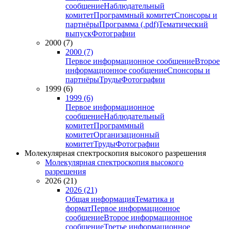
сообщение
Наблюдательный
комитет
Программный комитет
Спонсоры и
партнёры
Программа (.pdf)
Тематический
выпуск
Фотографии
2000 (7)
2000 (7)
Первое информационное сообщение
Второе
информационное сообщение
Спонсоры и
партнёры
Труды
Фотографии
1999 (6)
1999 (6)
Первое информационное
сообщение
Наблюдательный
комитет
Программный
комитет
Организационный
комитет
Труды
Фотографии
Молекулярная спектроскопия высокого разрешения
Молекулярная спектроскопия высокого
разрешения
2026 (21)
2026 (21)
Общая информация
Тематика и
формат
Первое информационное
сообщение
Второе информационное
сообщение
Третье информационное