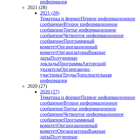
информация
2021 (28)
2021 (28)
Тематика и формат
Первое информационное
сообщение
Второе информационное
сообщение
Третье информационное
сообщение
Четвертое информационное
сообщение
Программный
комитет
Организационный
комитет
Организаторы
Важные
даты
Полученные
доклады
Программа
Авторский
указатель
Организации-
участники
Труды
Дополнительная
информация
2020 (27)
2020 (27)
Тематика и формат
Первое информационное
сообщение
Второе информационное
сообщение
Третье информационное
сообщение
Четвертое информационное
сообщение
Программный
комитет
Организационный
комитет
Организаторы
Важные
даты
Полученные