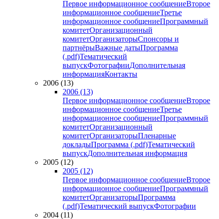
Первое информационное сообщение
Второе
информационное сообщение
Третье
информационное сообщение
Программный
комитет
Организационный
комитет
Организаторы
Спонсоры и
партнёры
Важные даты
Программа
(.pdf)
Тематический
выпуск
Фотографии
Дополнительная
информация
Контакты
2006 (13)
2006 (13)
Первое информационное сообщение
Второе
информационное сообщение
Третье
информационное сообщение
Программный
комитет
Организационный
комитет
Организаторы
Пленарные
доклады
Программа (.pdf)
Тематический
выпуск
Дополнительная информация
2005 (12)
2005 (12)
Первое информационное сообщение
Второе
информационное сообщение
Программный
комитет
Организаторы
Программа
(.pdf)
Тематический выпуск
Фотографии
2004 (11)