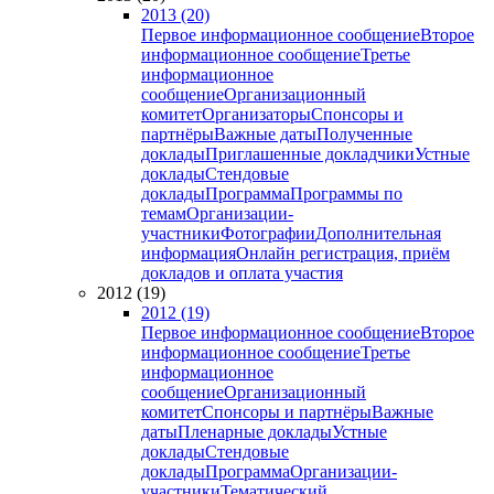
2013 (20)
Первое информационное сообщение
Второе
информационное сообщение
Третье
информационное
сообщение
Организационный
комитет
Организаторы
Спонсоры и
партнёры
Важные даты
Полученные
доклады
Приглашенные докладчики
Устные
доклады
Стендовые
доклады
Программа
Программы по
темам
Организации-
участники
Фотографии
Дополнительная
информация
Онлайн регистрация, приём
докладов и оплата участия
2012 (19)
2012 (19)
Первое информационное сообщение
Второе
информационное сообщение
Третье
информационное
сообщение
Организационный
комитет
Спонсоры и партнёры
Важные
даты
Пленарные доклады
Устные
доклады
Стендовые
доклады
Программа
Организации-
участники
Тематический