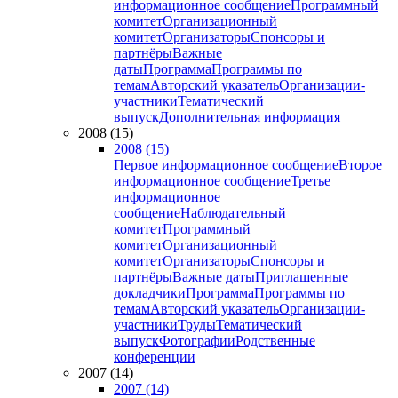
информационное сообщение
Программный
комитет
Организационный
комитет
Организаторы
Спонсоры и
партнёры
Важные
даты
Программа
Программы по
темам
Авторский указатель
Организации-
участники
Тематический
выпуск
Дополнительная информация
2008 (15)
2008 (15)
Первое информационное сообщение
Второе
информационное сообщение
Третье
информационное
сообщение
Наблюдательный
комитет
Программный
комитет
Организационный
комитет
Организаторы
Спонсоры и
партнёры
Важные даты
Приглашенные
докладчики
Программа
Программы по
темам
Авторский указатель
Организации-
участники
Труды
Тематический
выпуск
Фотографии
Родственные
конференции
2007 (14)
2007 (14)