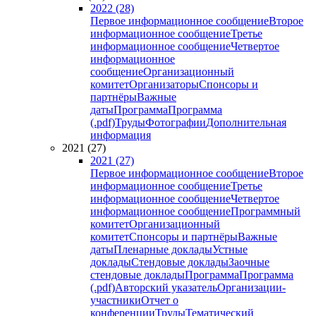
2022 (28)
Первое информационное сообщение
Второе
информационное сообщение
Третье
информационное сообщение
Четвертое
информационное
сообщение
Организационный
комитет
Организаторы
Спонсоры и
партнёры
Важные
даты
Программа
Программа
(.pdf)
Труды
Фотографии
Дополнительная
информация
2021 (27)
2021 (27)
Первое информационное сообщение
Второе
информационное сообщение
Третье
информационное сообщение
Четвертое
информационное сообщение
Программный
комитет
Организационный
комитет
Спонсоры и партнёры
Важные
даты
Пленарные доклады
Устные
доклады
Стендовые доклады
Заочные
стендовые доклады
Программа
Программа
(.pdf)
Авторский указатель
Организации-
участники
Отчет о
конференции
Труды
Тематический