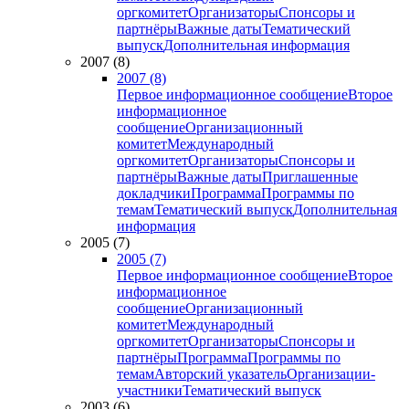
оргкомитет
Организаторы
Спонсоры и
партнёры
Важные даты
Тематический
выпуск
Дополнительная информация
2007 (8)
2007 (8)
Первое информационное сообщение
Второе
информационное
сообщение
Организационный
комитет
Международный
оргкомитет
Организаторы
Спонсоры и
партнёры
Важные даты
Приглашенные
докладчики
Программа
Программы по
темам
Тематический выпуск
Дополнительная
информация
2005 (7)
2005 (7)
Первое информационное сообщение
Второе
информационное
сообщение
Организационный
комитет
Международный
оргкомитет
Организаторы
Спонсоры и
партнёры
Программа
Программы по
темам
Авторский указатель
Организации-
участники
Тематический выпуск
2003 (6)