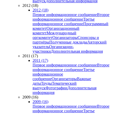
выпуск
Дополнительная информация
2012 (18)
2012 (18)
Первое информационное сообщение
Второе
информационное сообщение
Третье
информационное сообщение
Программный
комитет
Организационный
комитет
Международный
оргкомитет
Организаторы
Спонсоры и
партнёры
Полученные доклады
Авторский
указатель
Организации-
участники
Дополнительная информация
2011 (17)
2011 (17)
Первое информационное сообщение
Второе
информационное сообщение
Третье
информационное
сообщение
Организаторы
Важные
даты
Труды
Тематический
выпуск
Фотографии
Дополнительная
информация
2009 (16)
2009 (16)
Первое информационное сообщение
Второе
информационное сообщение
Третье