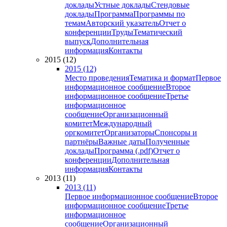
доклады
Устные доклады
Стендовые
доклады
Программа
Программы по
темам
Авторский указатель
Отчет о
конференции
Труды
Тематический
выпуск
Дополнительная
информация
Контакты
2015 (12)
2015 (12)
Место проведения
Тематика и формат
Первое
информационное сообщение
Второе
информационное сообщение
Третье
информационное
сообщение
Организационный
комитет
Международный
оргкомитет
Организаторы
Спонсоры и
партнёры
Важные даты
Полученные
доклады
Программа (.pdf)
Отчет о
конференции
Дополнительная
информация
Контакты
2013 (11)
2013 (11)
Первое информационное сообщение
Второе
информационное сообщение
Третье
информационное
сообщение
Организационный