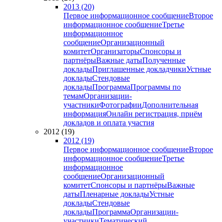
2013 (20)
Первое информационное сообщение
Второе
информационное сообщение
Третье
информационное
сообщение
Организационный
комитет
Организаторы
Спонсоры и
партнёры
Важные даты
Полученные
доклады
Приглашенные докладчики
Устные
доклады
Стендовые
доклады
Программа
Программы по
темам
Организации-
участники
Фотографии
Дополнительная
информация
Онлайн регистрация, приём
докладов и оплата участия
2012 (19)
2012 (19)
Первое информационное сообщение
Второе
информационное сообщение
Третье
информационное
сообщение
Организационный
комитет
Спонсоры и партнёры
Важные
даты
Пленарные доклады
Устные
доклады
Стендовые
доклады
Программа
Организации-
участники
Тематический