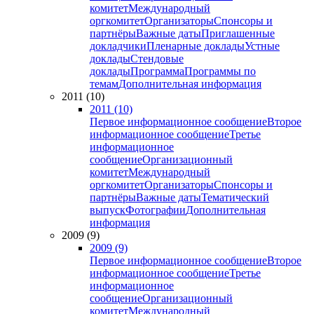
комитет
Международный
оргкомитет
Организаторы
Спонсоры и
партнёры
Важные даты
Приглашенные
докладчики
Пленарные доклады
Устные
доклады
Стендовые
доклады
Программа
Программы по
темам
Дополнительная информация
2011 (10)
2011 (10)
Первое информационное сообщение
Второе
информационное сообщение
Третье
информационное
сообщение
Организационный
комитет
Международный
оргкомитет
Организаторы
Спонсоры и
партнёры
Важные даты
Тематический
выпуск
Фотографии
Дополнительная
информация
2009 (9)
2009 (9)
Первое информационное сообщение
Второе
информационное сообщение
Третье
информационное
сообщение
Организационный
комитет
Международный