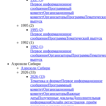
Первое информационное
сообщение
Программный
комитет
Организационный
комитет
Организаторы
Программа
Тематически
выпуск
1995 (2)
1995 (2)
Первое информационное
сообщение
Программа
Тематический выпуск
1992 (1)
1992 (1)
Первое информационное
сообщение
Организаторы
Программа
Тематиче
выпуск
Аэрозоли Сибири
Аэрозоли Сибири
2026 (33)
2026 (33)
Тематика и формат
Первое информационное
сообщение
Программный
комитет
Организационный
комитет
Организаторы
Важные
даты
Полученные доклады
Дополнительная
информация
Онлайн регистрация, приём