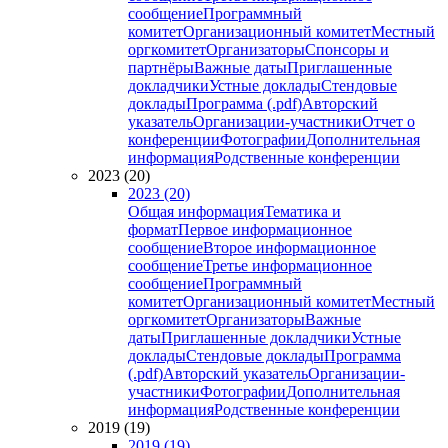
сообщение
Программный
комитет
Организационный комитет
Местный
оргкомитет
Организаторы
Спонсоры и
партнёры
Важные даты
Приглашенные
докладчики
Устные доклады
Стендовые
доклады
Программа (.pdf)
Авторский
указатель
Организации-участники
Отчет о
конференции
Фотографии
Дополнительная
информация
Родственные конференции
2023 (20)
2023 (20)
Общая информация
Тематика и
формат
Первое информационное
сообщение
Второе информационное
сообщение
Третье информационное
сообщение
Программный
комитет
Организационный комитет
Местный
оргкомитет
Организаторы
Важные
даты
Приглашенные докладчики
Устные
доклады
Стендовые доклады
Программа
(.pdf)
Авторский указатель
Организации-
участники
Фотографии
Дополнительная
информация
Родственные конференции
2019 (19)
2019 (19)