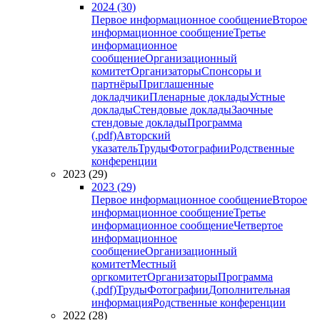
2024 (30)
Первое информационное сообщение
Второе
информационное сообщение
Третье
информационное
сообщение
Организационный
комитет
Организаторы
Спонсоры и
партнёры
Приглашенные
докладчики
Пленарные доклады
Устные
доклады
Стендовые доклады
Заочные
стендовые доклады
Программа
(.pdf)
Авторский
указатель
Труды
Фотографии
Родственные
конференции
2023 (29)
2023 (29)
Первое информационное сообщение
Второе
информационное сообщение
Третье
информационное сообщение
Четвертое
информационное
сообщение
Организационный
комитет
Местный
оргкомитет
Организаторы
Программа
(.pdf)
Труды
Фотографии
Дополнительная
информация
Родственные конференции
2022 (28)