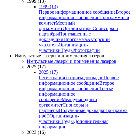
1999 (13)
1999 (13)
Первое информационное сообщение
Второе
информационное сообщение
Программный
комитет
Местный
оргкомитет
Организаторы
Спонсоры и
партнёры
Приглашенные
докладчики
Программа
Авторский
указатель
Организации-
участники
Труды
Фотографии
Импульсные лазеры и применения лазеров
Импульсные лазеры и применения лазеров
2025 (17)
2025 (17)
Регистрация и прием докладов
Первое
информационное сообщение
Второе
информационное сообщение
Третье
информационное
сообщение
Международный
оргкомитет
Спонсоры и
партнёры
Полученные доклады
Программа
(.pdf)
Организации-
участники
Труды
Дополнительная
информация
2023 (16)