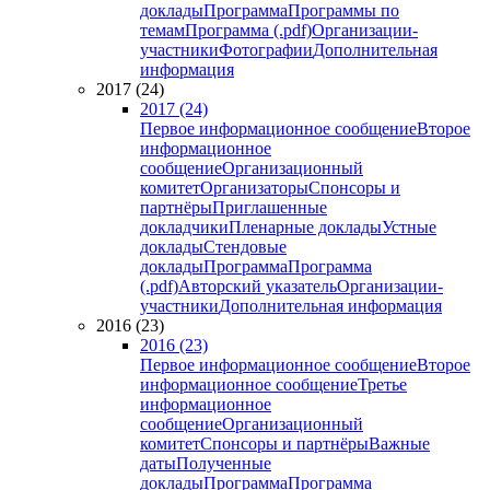
доклады
Программа
Программы по
темам
Программа (.pdf)
Организации-
участники
Фотографии
Дополнительная
информация
2017 (24)
2017 (24)
Первое информационное сообщение
Второе
информационное
сообщение
Организационный
комитет
Организаторы
Спонсоры и
партнёры
Приглашенные
докладчики
Пленарные доклады
Устные
доклады
Стендовые
доклады
Программа
Программа
(.pdf)
Авторский указатель
Организации-
участники
Дополнительная информация
2016 (23)
2016 (23)
Первое информационное сообщение
Второе
информационное сообщение
Третье
информационное
сообщение
Организационный
комитет
Спонсоры и партнёры
Важные
даты
Полученные
доклады
Программа
Программа