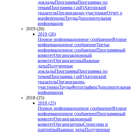
доклады
Программа
Программы по
темам
Программа (.pdf)
Авторский
указатель
Организации-участники
Отчет о
конференции
Труды
Дополнительная
информация
2019 (26)
2019 (26)
Первое информационное сообщение
Второе
информационное сообщение
Третье
информационное сообщение
Программный
комитет
Организационный
комитет
Организаторы
Важные
даты
Полученные
доклады
Программа
Программы по
темам
Программа (.pdf)
Авторский
указатель
Организации-
участники
Труды
Фотографии
Дополнительная
информация
2018 (25)
2018 (25)
Первое информационное сообщение
Второе
информационное сообщение
Программный
комитет
Организационный
комитет
Организаторы
Спонсоры и
партнёры
Важные даты
Полученные