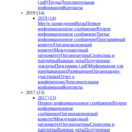
(.pdf)
Труды
Дополнительная
информация
Контакты
2019 (14)
2019 (14)
Место проведения
Визы
Первое
информационное сообщение
Второе
информационное сообщение
Третье
информационное сообщение
Программный
комитет
Организационный
комитет
Международный
оргкомитет
Организаторы
Спонсоры и
партнёры
Важные даты
Полученные
доклады
Программа (.pdf)
Информация для
прибывающих
Размещение
Организации-
участники
Отчет о
конференции
Дополнительная
информация
Контакты
2017 (13)
2017 (13)
Первое информационное сообщение
Второе
информационное
сообщение
Организационный
комитет
Международный
оргкомитет
Организаторы
Спонсоры и
партнёры
Важные даты
Полученные