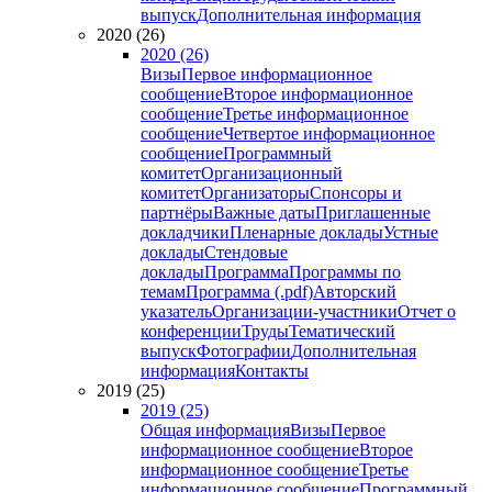
выпуск
Дополнительная информация
2020 (26)
2020 (26)
Визы
Первое информационное
сообщение
Второе информационное
сообщение
Третье информационное
сообщение
Четвертое информационное
сообщение
Программный
комитет
Организационный
комитет
Организаторы
Спонсоры и
партнёры
Важные даты
Приглашенные
докладчики
Пленарные доклады
Устные
доклады
Стендовые
доклады
Программа
Программы по
темам
Программа (.pdf)
Авторский
указатель
Организации-участники
Отчет о
конференции
Труды
Тематический
выпуск
Фотографии
Дополнительная
информация
Контакты
2019 (25)
2019 (25)
Общая информация
Визы
Первое
информационное сообщение
Второе
информационное сообщение
Третье
информационное сообщение
Программный