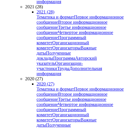
информация
2021 (28)
2021 (28)
Тематика и формат
Первое информационное
сообщение
Второе информационное
сообщение
Третье информационное
сообщение
Четвертое информационное
сообщение
Программный
комитет
Организационный
комитет
Организаторы
Важные
даты
Полученные
доклады
Программа
Авторский
указатель
Организации-
участники
Труды
Дополнительная
информация
2020 (27)
2020 (27)
Тематика и формат
Первое информационное
сообщение
Второе информационное
сообщение
Третье информационное
сообщение
Четвертое информационное
сообщение
Программный
комитет
Организационный
комитет
Организаторы
Важные
даты
Полученные