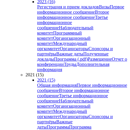
2023 (16)
Регистрация и прием докладов
Визы
Первое
информационное сообщение
Второе
информационное сообщение
Третье
информационное
сообщение
Наблюдательный
комитет
Программный
комитет
Организационный
комитет
Международный
оргкомитет
Организаторы
Спонсоры и
партнёры
Важные даты
Полученные
доклады
Программа (.pdf)
Размещение
Отчет о
конференции
Труды
Дополнительная
информация
2021 (15)
2021 (15)
Общая информация
Первое информационное
сообщение
Второе информационное
сообщение
Третье информационное
сообщение
Наблюдательный
комитет
Организационный
комитет
Международный
оргкомитет
Организаторы
Спонсоры и
партнёры
Важные
даты
Программа
Программа