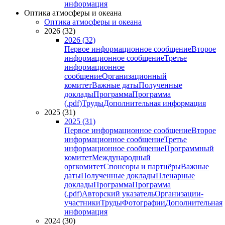
информация
Оптика атмосферы и океана
Оптика атмосферы и океана
2026 (32)
2026 (32)
Первое информационное сообщение
Второе
информационное сообщение
Третье
информационное
сообщение
Организационный
комитет
Важные даты
Полученные
доклады
Программа
Программа
(.pdf)
Труды
Дополнительная информация
2025 (31)
2025 (31)
Первое информационное сообщение
Второе
информационное сообщение
Третье
информационное сообщение
Программный
комитет
Международный
оргкомитет
Спонсоры и партнёры
Важные
даты
Полученные доклады
Пленарные
доклады
Программа
Программа
(.pdf)
Авторский указатель
Организации-
участники
Труды
Фотографии
Дополнительная
информация
2024 (30)