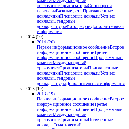
комитет
Международный
оргкомитет
Организаторы
Спонсоры и
партнёры
Важные даты
Приглашенные
докладчики
Пленарные доклады
Устные
доклады
Стендовые
доклады
Труды
Фотографии
Дополнительная
информация
2014 (20)
2014 (20)
Первое информационное сообщение
Второе
информационное сообщение
Третье
информационное сообщение
Программный
комитет
Международный
оргкомитет
Организаторы
Приглашенные
докладчики
Пленарные доклады
Устные
доклады
Стендовые
доклады
Труды
Дополнительная информация
2013 (19)
2013 (19)
Первое информационное сообщение
Второе
информационное сообщение
Третье
информационное сообщение
Программный
комитет
Международный
оргкомитет
Организаторы
Полученные
доклады
Тематический