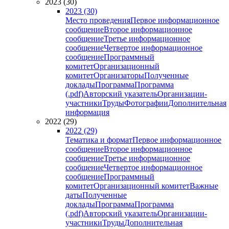
2023 (30)
2023 (30)
Место проведения
Первое информационное
сообщение
Второе информационное
сообщение
Третье информационное
сообщение
Четвертое информационное
сообщение
Программный
комитет
Организационный
комитет
Организаторы
Полученные
доклады
Программа
Программа
(.pdf)
Авторский указатель
Организации-
участники
Труды
Фотографии
Дополнительная
информация
2022 (29)
2022 (29)
Тематика и формат
Первое информационное
сообщение
Второе информационное
сообщение
Третье информационное
сообщение
Четвертое информационное
сообщение
Программный
комитет
Организационный комитет
Важные
даты
Полученные
доклады
Программа
Программа
(.pdf)
Авторский указатель
Организации-
участники
Труды
Дополнительная