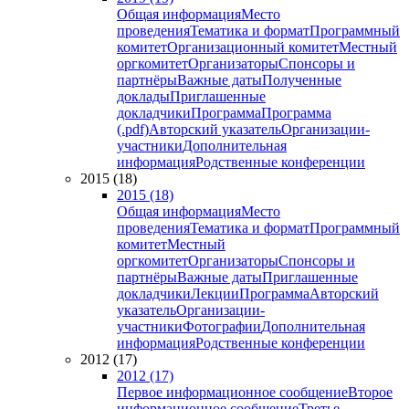
Общая информация
Место
проведения
Тематика и формат
Программный
комитет
Организационный комитет
Местный
оргкомитет
Организаторы
Спонсоры и
партнёры
Важные даты
Полученные
доклады
Приглашенные
докладчики
Программа
Программа
(.pdf)
Авторский указатель
Организации-
участники
Дополнительная
информация
Родственные конференции
2015 (18)
2015 (18)
Общая информация
Место
проведения
Тематика и формат
Программный
комитет
Местный
оргкомитет
Организаторы
Спонсоры и
партнёры
Важные даты
Приглашенные
докладчики
Лекции
Программа
Авторский
указатель
Организации-
участники
Фотографии
Дополнительная
информация
Родственные конференции
2012 (17)
2012 (17)
Первое информационное сообщение
Второе
информационное сообщение
Третье