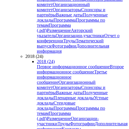
комитет
Организационный
комитет
Организаторы
Спонсоры и
партнёры
Важные даты
Полученные
доклады
Программа
Программы по
темам
Программа
(.pdf)
Размещение
Авторский
указатель
Организации-участники
Отчет о
конференции
Труды
Тематический
выпуск
Фотографии
Дополнительная
информация
2018 (24)
2018 (24)
Первое информационное сообщение
Второе
информационное сообщение
Третье
информационное
сообщение
Организационный
комитет
Организаторы
Спонсоры и
партнёры
Важные даты
Полученные
доклады
Пленарные доклады
Устные
доклады
Стендовые
доклады
Программа
Программы по
темам
Программа
(.pdf)
Размещение
Организации-
участники
Труды
Фотографии
Дополнительная
информация
Контакты