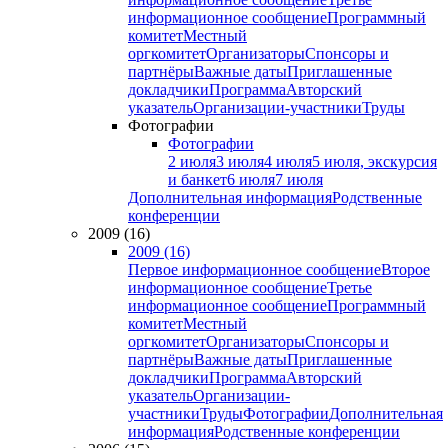
информационное сообщение
Программный
комитет
Местный
оргкомитет
Организаторы
Спонсоры и
партнёры
Важные даты
Приглашенные
докладчики
Программа
Авторский
указатель
Организации-участники
Труды
Фотографии
Фотографии
2 июля
3 июля
4 июля
5 июля, экскурсия
и банкет
6 июля
7 июля
Дополнительная информация
Родственные
конференции
2009 (16)
2009 (16)
Первое информационное сообщение
Второе
информационное сообщение
Третье
информационное сообщение
Программный
комитет
Местный
оргкомитет
Организаторы
Спонсоры и
партнёры
Важные даты
Приглашенные
докладчики
Программа
Авторский
указатель
Организации-
участники
Труды
Фотографии
Дополнительная
информация
Родственные конференции