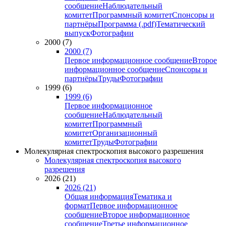
сообщение
Наблюдательный
комитет
Программный комитет
Спонсоры и
партнёры
Программа (.pdf)
Тематический
выпуск
Фотографии
2000 (7)
2000 (7)
Первое информационное сообщение
Второе
информационное сообщение
Спонсоры и
партнёры
Труды
Фотографии
1999 (6)
1999 (6)
Первое информационное
сообщение
Наблюдательный
комитет
Программный
комитет
Организационный
комитет
Труды
Фотографии
Молекулярная спектроскопия высокого разрешения
Молекулярная спектроскопия высокого
разрешения
2026 (21)
2026 (21)
Общая информация
Тематика и
формат
Первое информационное
сообщение
Второе информационное
сообщение
Третье информационное