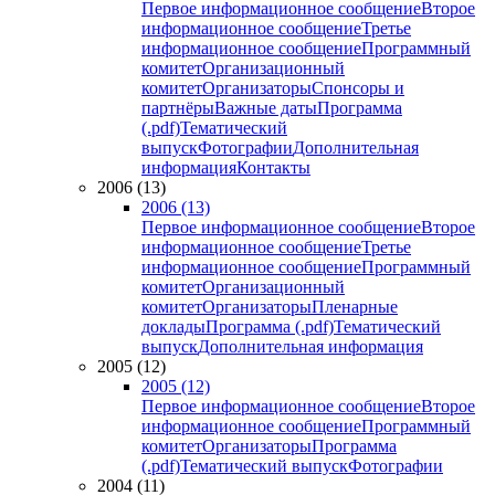
Первое информационное сообщение
Второе
информационное сообщение
Третье
информационное сообщение
Программный
комитет
Организационный
комитет
Организаторы
Спонсоры и
партнёры
Важные даты
Программа
(.pdf)
Тематический
выпуск
Фотографии
Дополнительная
информация
Контакты
2006 (13)
2006 (13)
Первое информационное сообщение
Второе
информационное сообщение
Третье
информационное сообщение
Программный
комитет
Организационный
комитет
Организаторы
Пленарные
доклады
Программа (.pdf)
Тематический
выпуск
Дополнительная информация
2005 (12)
2005 (12)
Первое информационное сообщение
Второе
информационное сообщение
Программный
комитет
Организаторы
Программа
(.pdf)
Тематический выпуск
Фотографии
2004 (11)