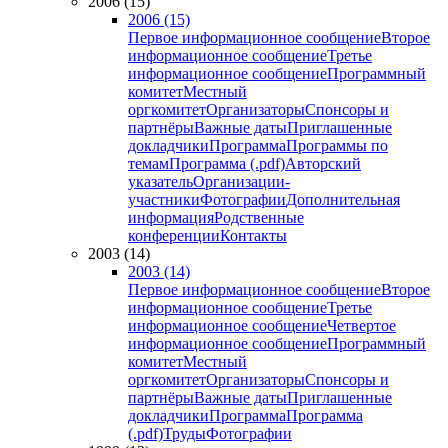
2006 (15)
2006 (15)
Первое информационное сообщение
Второе
информационное сообщение
Третье
информационное сообщение
Программный
комитет
Местный
оргкомитет
Организаторы
Спонсоры и
партнёры
Важные даты
Приглашенные
докладчики
Программа
Программы по
темам
Программа (.pdf)
Авторский
указатель
Организации-
участники
Фотографии
Дополнительная
информация
Родственные
конференции
Контакты
2003 (14)
2003 (14)
Первое информационное сообщение
Второе
информационное сообщение
Третье
информационное сообщение
Четвертое
информационное сообщение
Программный
комитет
Местный
оргкомитет
Организаторы
Спонсоры и
партнёры
Важные даты
Приглашенные
докладчики
Программа
Программа
(.pdf)
Труды
Фотографии