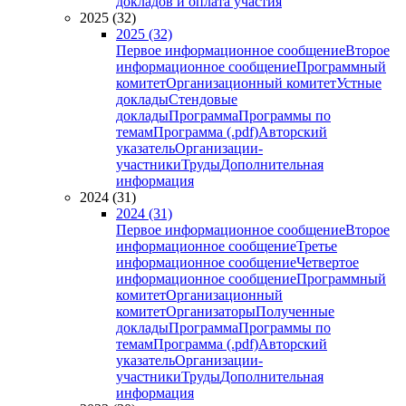
докладов и оплата участия
2025 (32)
2025 (32)
Первое информационное сообщение
Второе
информационное сообщение
Программный
комитет
Организационный комитет
Устные
доклады
Стендовые
доклады
Программа
Программы по
темам
Программа (.pdf)
Авторский
указатель
Организации-
участники
Труды
Дополнительная
информация
2024 (31)
2024 (31)
Первое информационное сообщение
Второе
информационное сообщение
Третье
информационное сообщение
Четвертое
информационное сообщение
Программный
комитет
Организационный
комитет
Организаторы
Полученные
доклады
Программа
Программы по
темам
Программа (.pdf)
Авторский
указатель
Организации-
участники
Труды
Дополнительная
информация